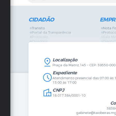
CIDADÃO
EMPR
Transito
Nota Fi
Portal da Transparência
Protoco
Protocolo
Sala Mi
Ouvidoria
Diário O
Vigilância Sanitária
Certidõ
SIC
IPTU
IPTU
Licença
Legislação
Licitaç
Localização
Diário Oficial
Serviço
Praça da Matriz,145 - CEP: 39550-000
Mapa do Site
Vigilânc
Certidões
SIC
Expediente
Agenda de Eventos
Atendimento presencial das 07:00 às 
Concursos
13:00 às 17:00
Carta de Serviços
CNPJ
Telefones Úteis
Contato
18.017.384/0001-10
Newsletter
Co
3838
gabinete@taiobeiras.mg