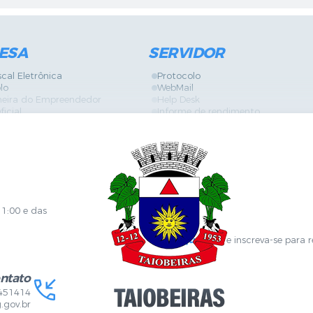
ESA
SERVIDOR
scal Eletrônica
Protocolo
lo
WebMail
neira do Empreendedor
Help Desk
ficial
Informe de rendimento
es
Contracheque
Formulários
 de Localização
GPI
ões
Diário Oficial
s Online
Fale com RH
ia Sanitária
SGDI - Sistema de Gerência de De
Concurso Público e Processo Seleti
Portal da Atenção Primaria
11:00 e das
Clique aqui
e inscreva-se para 
ntato
451414
.gov.br