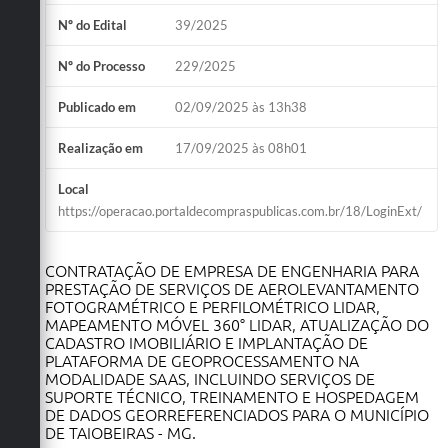
Obras
Nº do Edital
39/2025
Emprega
Nº do Processo
229/2025
Agenda
Publicado em
02/09/2025 às 13h38
Galeria de Fotos
Realização em
17/09/2025 às 08h01
Galeria de Vídeos
Local
https://operacao.portaldecompraspublicas.com.br/18/LoginExt/
Serviços Online
Enquete
CONTRATAÇÃO DE EMPRESA DE ENGENHARIA PARA
PRESTAÇÃO DE SERVIÇOS DE AEROLEVANTAMENTO
Links
FOTOGRAMÉTRICO E PERFILOMÉTRICO LIDAR,
MAPEAMENTO MÓVEL 360° LIDAR, ATUALIZAÇÃO DO
Telefones Úteis
CADASTRO IMOBILIÁRIO E IMPLANTAÇÃO DE
PLATAFORMA DE GEOPROCESSAMENTO NA
Contato
MODALIDADE SAAS, INCLUINDO SERVIÇOS DE
SUPORTE TÉCNICO, TREINAMENTO E HOSPEDAGEM
Sala M. do Empreendedor
DE DADOS GEORREFERENCIADOS PARA O MUNICÍPIO
DE TAIOBEIRAS - MG.