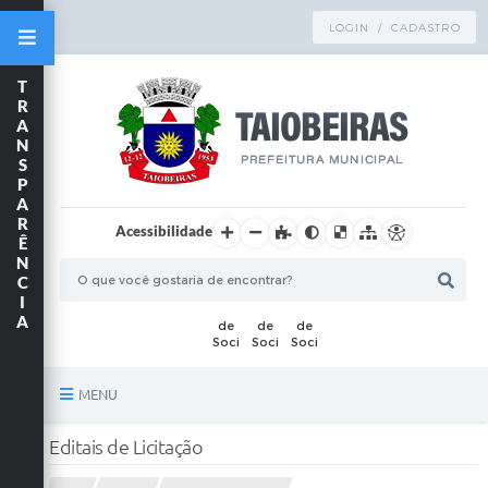
LOGIN / CADASTRO
T
R
A
N
S
P
A
R
Acessibilidade
Ê
N
C
I
A
MENU
Principal
Editais de Licitação
TRANSPARÊNCIA