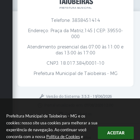
Telefone: 3838451414
Endereço: Praça da Matriz,145 | CEP: 39550-
000
Atendimento presencial das 07:00 às 11:00 e
das 13:00 às 17:00
CNPJ: 18.017.384/0001-10
Prefeitura Municipal de Taiobeiras - MG
Versão do Sistema:
3.5.3 - 19/06/2026
Portal atualizado em:
07/08/2026 12:00
Dados Abertos
Prefeitura Municipal de Taiobeiras - MG e os
cookies: nosso site usa cookies para melhorar a sua
experiência de navegação. Ao continuar você
ACEITAR
concorda com a nossa
Política de Cookies
e
Copyright Instar - 2006-2026. Todos os direitos