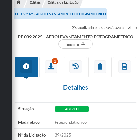
Editais
Editais de Licitação
Publicações
PE 039.2025 - AEROLEVANTAMENTO FOTOGRAMÉTRICO
A Prefeitura
Atualizado em: 02/09/2025 às 13h45
PE 039.2025 - AEROLEVANTAMENTO FOTOGRAMÉTRICO
A Nossa Cidade
Imprimir
Mapa do Site
Ouvidoria
2
SIC
Legislação
Detalhes
Notícias
Situação
ABERTO
Formulários
Modalidade
Pregão Eletrônico
Conselho Tutelar.
Carta de Serviços
Nº da Licitação
39/2025