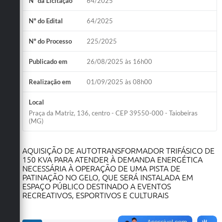
Nº da Licitação
64/2025
Obras
Nº do Edital
64/2025
Emprega
Nº do Processo
225/2025
Agenda
Publicado em
26/08/2025 às 16h00
Galeria de Fotos
Realização em
01/09/2025 às 08h00
Galeria de Vídeos
Local
Serviços Online
Praça da Matriz, 136, centro - CEP 39550-000 - Taiobeiras
(MG)
Enquete
Links
AQUISIÇÃO DE AUTOTRANSFORMADOR TRIFÁSICO DE
150 KVA PARA ATENDER À DEMANDA ENERGÉTICA
Telefones Úteis
NECESSÁRIA À OPERAÇÃO DE UMA PISTA DE
PATINAÇÃO NO GELO, QUE SERÁ INSTALADA EM
Contato
ESPAÇO PÚBLICO DESTINADO A EVENTOS
RECREATIVOS, ESPORTIVOS E CULTURAIS
Sala M. do Empreendedor