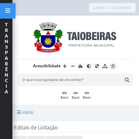
LOGIN / CADASTRO
T
R
A
N
S
P
A
R
Acessibilidade
Ê
N
C
I
A
MENU
Principal
Editais de Licitação
TRANSPARÊNCIA