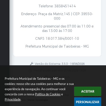
Telefone: 3838451414
Endereço: Praça da Matriz,145 | CEP: 39550-
000
Atendimento presencial das 07:00 às 11:00 e
das 13:00 às 17:00
CNPJ: 18.017.384/0001-10
Prefeitura Municipal de Taiobeiras - MG
Versão do Sistema:
3.5.3 - 19/06/2026
Portal atualizado em:
07/08/2026 12:00
Dados Abertos
Prefeitura Municipal de Taiobeiras - MG e os
cookies: nosso site usa cookies para melhorar a sua
experiência de navegação. Ao continuar você
ACEITAR
concorda com a nossa
Política de Cookies
e
Copyright Instar - 2006-2026. Todos os direitos
Privacidade
.
reservados -
Instar Tecnologia
PERSONALIZAR