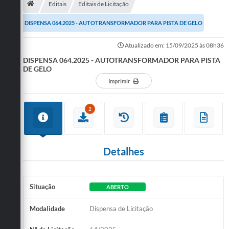
Editais
Editais de Licitação
Publicações
DISPENSA 064.2025 - AUTOTRANSFORMADOR PARA PISTA DE GELO
A Prefeitura
Atualizado em: 15/09/2025 às 08h36
DISPENSA 064.2025 - AUTOTRANSFORMADOR PARA PISTA
A Nossa Cidade
DE GELO
Mapa do Site
Imprimir
Ouvidoria
2
SIC
Legislação
Detalhes
Notícias
Formulários
Situação
ABERTO
Conselho Tutelar.
Modalidade
Dispensa de Licitação
Carta de Serviços