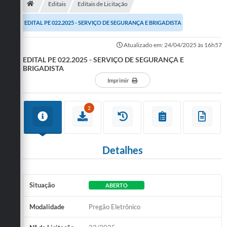
Editais
Editais de Licitação
Publicações
EDITAL PE 022.2025 - SERVIÇO DE SEGURANÇA E BRIGADISTA
A Prefeitura
Atualizado em: 24/04/2025 às 16h57
EDITAL PE 022.2025 - SERVIÇO DE SEGURANÇA E
A Nossa Cidade
BRIGADISTA
Mapa do Site
Imprimir
Ouvidoria
2
SIC
Legislação
Detalhes
Notícias
Formulários
Situação
ABERTO
Conselho Tutelar.
Modalidade
Pregão Eletrônico
Carta de Serviços