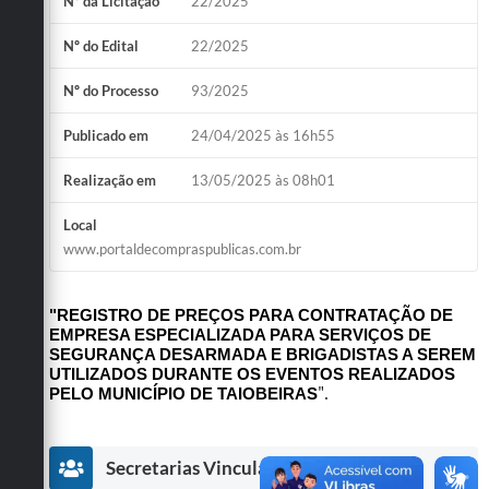
Nº da Licitação
22/2025
Obras
Nº do Edital
22/2025
Emprega
Nº do Processo
93/2025
Agenda
Publicado em
24/04/2025 às 16h55
Galeria de Fotos
Realização em
13/05/2025 às 08h01
Galeria de Vídeos
Local
Serviços Online
www.portaldecompraspublicas.com.br
Enquete
"REGISTRO DE PREÇOS PARA CONTRATAÇÃO DE
Links
EMPRESA ESPECIALIZADA PARA SERVIÇOS DE
SEGURANÇA DESARMADA E BRIGADISTAS A SEREM
Telefones Úteis
UTILIZADOS DURANTE OS EVENTOS REALIZADOS
".
PELO MUNICÍPIO DE TAIOBEIRAS
Contato
Sala M. do Empreendedor
Secretarias Vinculadas