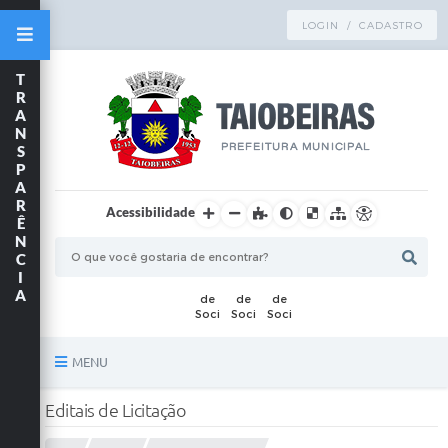
LOGIN / CADASTRO
T
R
A
N
S
P
A
R
Acessibilidade
Ê
N
C
I
A
MENU
Principal
Editais de Licitação
TRANSPARÊNCIA