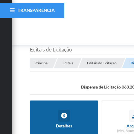
TRANSPARÊNCIA
Editais de Licitação
Principal
Editais
Editais de Licitação
D
Dispensa de Licitação 0
Detalhes
Arq
(atas, homo