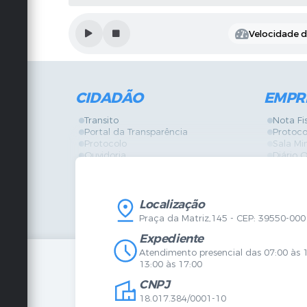
Velocidade de
CIDADÃO
EMPR
Transito
Nota Fi
Portal da Transparência
Protoco
Protocolo
Sala Mi
Ouvidoria
Diário O
Vigilância Sanitária
Certidõ
SIC
IPTU
IPTU
Licença
Legislação
Licitaç
Localização
Diário Oficial
Serviço
Praça da Matriz,145 - CEP: 39550-000
Mapa do Site
Vigilânc
Certidões
SIC
Expediente
Agenda de Eventos
Atendimento presencial das 07:00 às 
Concursos
13:00 às 17:00
Carta de Serviços
CNPJ
Telefones Úteis
Contato
18.017.384/0001-10
Newsletter