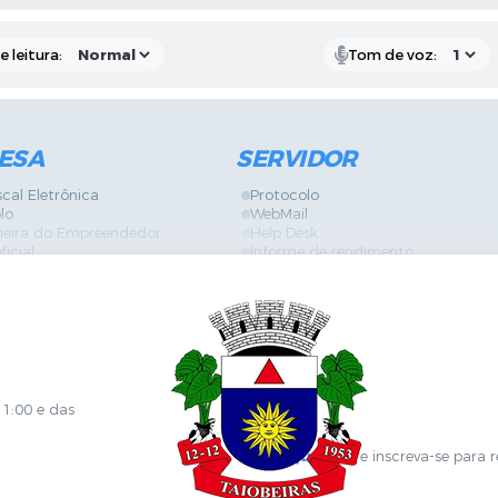
 leitura:
Tom de voz:
ESA
SERVIDOR
scal Eletrônica
Protocolo
lo
WebMail
neira do Empreendedor
Help Desk
ficial
Informe de rendimento
es
Contracheque
Formulários
 de Localização
GPI
ões
Diário Oficial
s Online
Fale com RH
ia Sanitária
SGDI - Sistema de Gerência de De
Concurso Público e Processo Seleti
Portal da Atenção Primaria
11:00 e das
Clique aqui
e inscreva-se para 