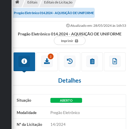
Editais
Editais de Licitação
Publicações
Pregão Eletrônico 014.2024 - AQUISIÇÃO DE UNIFORME
A Prefeitura
Atualizado em: 28/05/2024 às 16h53
Pregão Eletrônico 014.2024 - AQUISIÇÃO DE UNIFORME
A Nossa Cidade
Imprimir
Mapa do Site
Ouvidoria
2
SIC
Legislação
Detalhes
Notícias
Situação
ABERTO
Formulários
Modalidade
Pregão Eletrônico
Conselho Tutelar.
Carta de Serviços
Nº da Licitação
14/2024