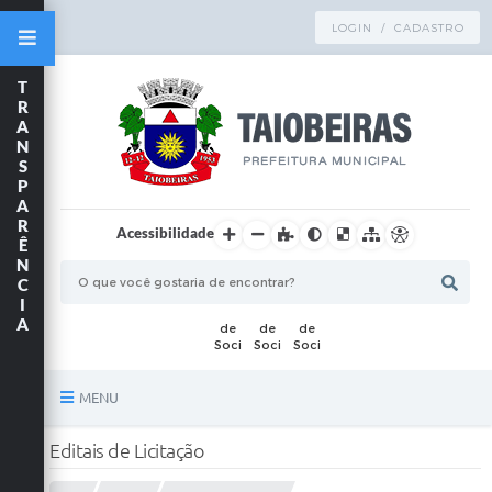
LOGIN / CADASTRO
T
R
A
N
S
P
A
R
Acessibilidade
Ê
N
C
I
A
MENU
Principal
Editais de Licitação
TRANSPARÊNCIA