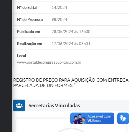
Obras
Nº do Edital
14/2024
Emprega
Nº do Processo
98/2024
Agenda
Publicado em
28/05/2024 às 16h00
Galeria de Fotos
Realização em
17/06/2024 às 08h01
Galeria de Vídeos
Local
www.portaldecompraspublicas.com.br
Serviços Online
Enquete
REGISTRO DE PREÇO PARA AQUISIÇÃO COM ENTREGA
PARCELADA DE UNIFORMES.”
Links
Telefones Úteis
Secretarias Vinculadas
Contato
Sala M. do Empreendedor