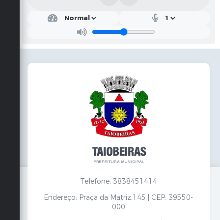
Telefone: 3838451414
Endereço: Praça da Matriz,145 | CEP: 39550-
000