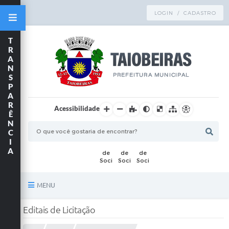
LOGIN / CADASTRO
T
R
A
N
S
P
A
R
Acessibilidade
Ê
N
C
I
A
MENU
Principal
Editais de Licitação
TRANSPARÊNCIA