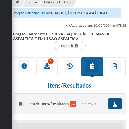
Editais
Editais de Licitação
Publicações
Pregão Eletrônico 012.2024 - AQUISIÇÃO DE MASSA ASFÁLTICA E
A Prefeitura
EMULSÃO ASFÁLTICA
Atualizado em: 10/05/2024 às 07h18
Pregão Eletrônico 012.2024 - AQUISIÇÃO DE MASSA
A Nossa Cidade
ASFÁLTICA E EMULSÃO ASFÁLTICA
Mapa do Site
Imprimir
Ouvidoria
2
SIC
Legislação
Itens/Resultados
Notícias
Formulários
Lista de Itens/Resultados
17,72 KB
Conselho Tutelar.
Carta de Serviços