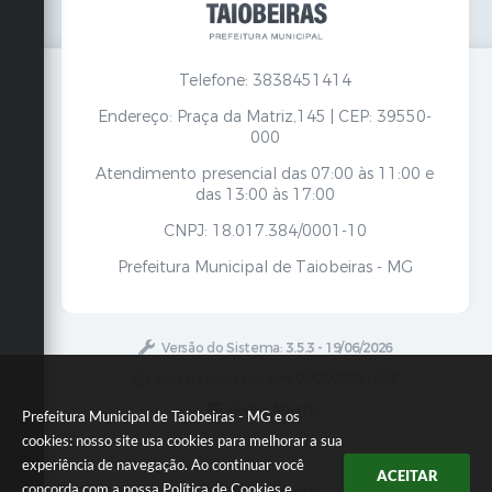
Secretarias
Telefone: 3838451414
Endereço: Praça da Matriz,145 | CEP: 39550-
000
Atendimento presencial das 07:00 às 11:00 e
das 13:00 às 17:00
CNPJ: 18.017.384/0001-10
Prefeitura Municipal de Taiobeiras - MG
Versão do Sistema:
3.5.3 - 19/06/2026
Portal atualizado em:
05/08/2026 12:56
Dados Abertos
Prefeitura Municipal de Taiobeiras - MG e os
cookies: nosso site usa cookies para melhorar a sua
experiência de navegação. Ao continuar você
ACEITAR
concorda com a nossa
Política de Cookies
e
Copyright Instar - 2006-2026. Todos os direitos