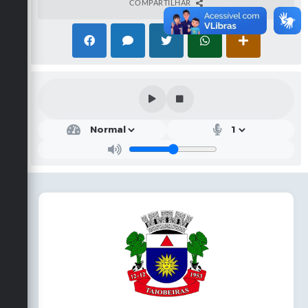
COMPARTILHAR
Obras
Emprega
Agenda
Galeria de Fotos
Galeria de Vídeos
Serviços Online
Enquete
Links
Telefones Úteis
Contato
Sala M. do Empreendedor