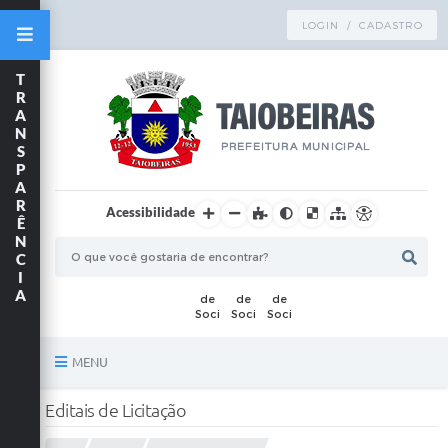
LOGIN / CADASTRO
T
R
A
N
S
P
A
R
Acessibilidade
Ê
N
C
I
A
MENU
Principal
Editais de Licitação
TRANSPARÊNCIA