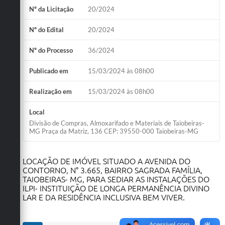
Nº da Licitação
20/2024
Obras
Nº do Edital
20/2024
Emprega
Nº do Processo
36/2024
Agenda
Galeria de Fotos
Publicado em
15/03/2024 às 08h00
Galeria de Vídeos
Realização em
15/03/2024 às 08h00
Serviços Online
Local
Divisão de Compras, Almoxarifado e Materiais de Taiobeiras-
Enquete
MG Praça da Matriz, 136 CEP: 39550-000 Taiobeiras-MG
Links
LOCAÇÃO DE IMÓVEL SITUADO A AVENIDA DO
Telefones Úteis
CONTORNO, N° 3.665, BAIRRO SAGRADA FAMÍLIA,
TAIOBEIRAS- MG, PARA SEDIAR AS INSTALAÇÕES DO
Contato
ILPI- INSTITUIÇÃO DE LONGA PERMANÊNCIA DIVINO
LAR E DA RESIDÊNCIA INCLUSIVA BEM VIVER.
Sala M. do Empreendedor