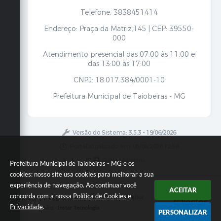
Telefone: 3838451414
Endereço: Praça da Matriz,145 | CEP: 39550-
000
Atendimento presencial das 07:00 às 11:00 e
das 13:00 às 17:00
CNPJ: 18.017.384/0001-10
Prefeitura Municipal de Taiobeiras - MG
Versão do Sistema:
3.5.3 - 19/06/2026
Portal atualizado em:
05/08/2026 12:56
Dados Abertos
Prefeitura Municipal de Taiobeiras - MG e os
cookies: nosso site usa cookies para melhorar a sua
experiência de navegação. Ao continuar você
ACEITAR
concorda com a nossa
Política de Cookies
e
Copyright Instar - 2006-2026. Todos os direitos
Privacidade
.
reservados -
Instar Tecnologia
PERSONALIZAR