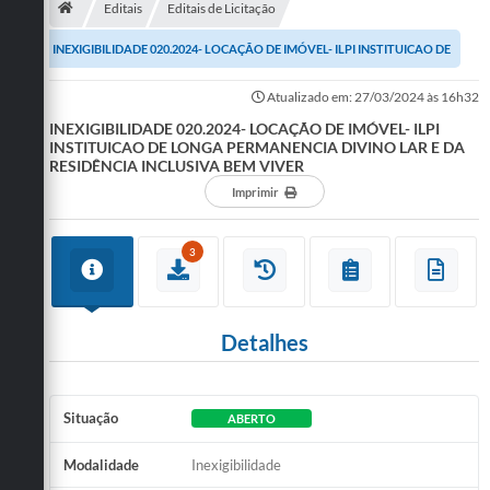
Editais
Editais de Licitação
Publicações
INEXIGIBILIDADE 020.2024- LOCAÇÃO DE IMÓVEL- ILPI INSTITUICAO DE
A Prefeitura
LONGA PERMANENCIA DIVINO LAR E DA RESIDÊNCIA...
Atualizado em: 27/03/2024 às 16h32
INEXIGIBILIDADE 020.2024- LOCAÇÃO DE IMÓVEL- ILPI
A Nossa Cidade
INSTITUICAO DE LONGA PERMANENCIA DIVINO LAR E DA
RESIDÊNCIA INCLUSIVA BEM VIVER
Mapa do Site
Imprimir
Ouvidoria
3
SIC
Legislação
Detalhes
Notícias
Formulários
Situação
ABERTO
Conselho Tutelar.
Modalidade
Inexigibilidade
Carta de Serviços