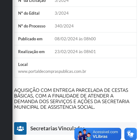
Nº da Licitação
3/2024
Obras
Nº do Edital
3/2024
Emprega
Nº do Processo
340/2024
Agenda
Publicado em
08/02/2024 às 08h00
Galeria de Fotos
Realização em
23/02/2024 às 08h01
Galeria de Vídeos
Local
Serviços Online
www.portaldecompraspublicas.com.br
Enquete
AQUISIÇÃO COM ENTREGA PARCELADA DE CESTAS
Links
BÁSICAS, COM A FINALIDADE DE ATENDER A
DEMANDA DOS SERVIÇOS E AÇÕES DA SECRETARIA
Telefones Úteis
MUNICIPAL DE ASSISTENCIA SOCIAL.
Contato
Secretarias Vinculadas
Sala M. do Empreendedor