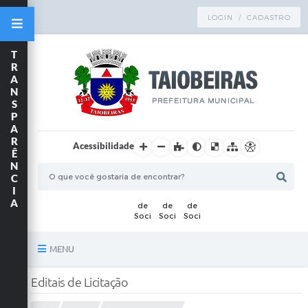
LOGIN / CADASTRO
T
R
A
N
S
P
A
R
Acessibilidade
Ê
N
C
I
A
MENU
Principal
Editais de Licitação
TRANSPARÊNCIA