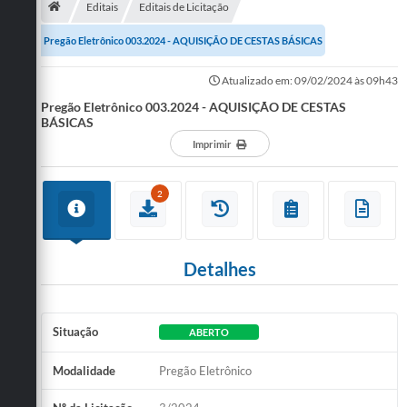
Editais
Editais de Licitação
Publicações
Pregão Eletrônico 003.2024 - AQUISIÇÃO DE CESTAS BÁSICAS
A Prefeitura
Atualizado em: 09/02/2024 às 09h43
Pregão Eletrônico 003.2024 - AQUISIÇÃO DE CESTAS
A Nossa Cidade
BÁSICAS
Mapa do Site
Imprimir
Ouvidoria
2
SIC
Legislação
Detalhes
Notícias
Formulários
Situação
ABERTO
Conselho Tutelar.
Modalidade
Pregão Eletrônico
Carta de Serviços