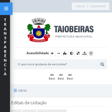
LOGIN / CADASTRO
T
R
A
N
S
P
A
R
Acessibilidade
Ê
N
C
I
A
MENU
Principal
Editais de Licitação
TRANSPARÊNCIA