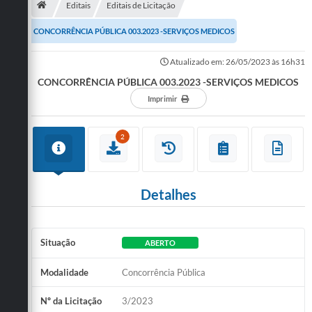
Editais
Editais de Licitação
Publicações
CONCORRÊNCIA PÚBLICA 003.2023 -SERVIÇOS MEDICOS
A Prefeitura
Atualizado em: 26/05/2023 às 16h31
CONCORRÊNCIA PÚBLICA 003.2023 -SERVIÇOS MEDICOS
A Nossa Cidade
Imprimir
Mapa do Site
Ouvidoria
2
SIC
Legislação
Detalhes
Notícias
Situação
ABERTO
Formulários
Modalidade
Concorrência Pública
Conselho Tutelar.
Carta de Serviços
Nº da Licitação
3/2023