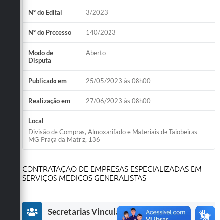
Obras
Nº do Edital
3/2023
Emprega
Nº do Processo
140/2023
Agenda
Modo de
Aberto
Disputa
Galeria de Fotos
Publicado em
25/05/2023 às 08h00
Galeria de Vídeos
Realização em
27/06/2023 às 08h00
Serviços Online
Local
Enquete
Divisão de Compras, Almoxarifado e Materiais de Taiobeiras-
MG Praça da Matriz, 136
Links
Telefones Úteis
CONTRATAÇÃO DE EMPRESAS ESPECIALIZADAS EM
SERVIÇOS MEDICOS GENERALISTAS
Contato
Sala M. do Empreendedor
Secretarias Vinculadas