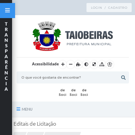
LOGIN / CADASTRO
T
R
A
N
S
P
A
R
Acessibilidade
Ê
N
C
I
A
MENU
Principal
Editais de Licitação
TRANSPARÊNCIA