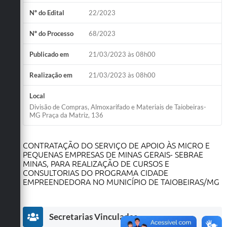
Obras
Nº do Edital
22/2023
Emprega
Nº do Processo
68/2023
Agenda
Publicado em
21/03/2023 às 08h00
Galeria de Fotos
Realização em
21/03/2023 às 08h00
Galeria de Vídeos
Local
Divisão de Compras, Almoxarifado e Materiais de Taiobeiras-
Serviços Online
MG Praça da Matriz, 136
Enquete
CONTRATAÇÃO DO SERVIÇO DE APOIO ÀS MICRO E
Links
PEQUENAS EMPRESAS DE MINAS GERAIS- SEBRAE
MINAS, PARA REALIZAÇÃO DE CURSOS E
Telefones Úteis
CONSULTORIAS DO PROGRAMA CIDADE
EMPREENDEDORA NO MUNICÍPIO DE TAIOBEIRAS/MG
Contato
Sala M. do Empreendedor
Secretarias Vinculadas