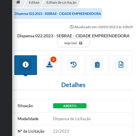
Editais
Editais de Licitação
Publicações
Dispensa 022.2023 - SEBRAE - CIDADE EMPREENDEDORA
A Prefeitura
Atualizado em: 04/05/2023 às 10h09
Dispensa 022.2023 - SEBRAE - CIDADE EMPREENDEDORA
A Nossa Cidade
Imprimir
Mapa do Site
Ouvidoria
3
SIC
Legislação
Detalhes
Notícias
Situação
ABERTO
Formulários
Modalidade
Dispensa de Licitação
Conselho Tutelar.
Carta de Serviços
Nº da Licitação
22/2023