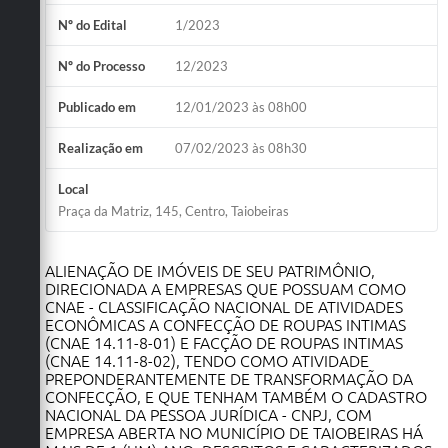
Obras
Nº do Edital
1/2023
Emprega
Nº do Processo
12/2023
Agenda
Publicado em
12/01/2023 às 08h00
Galeria de Fotos
Realização em
07/02/2023 às 08h30
Galeria de Vídeos
Local
Praça da Matriz, 145, Centro, Taiobeiras
Serviços Online
Enquete
ALIENAÇÃO DE IMÓVEIS DE SEU PATRIMÔNIO,
DIRECIONADA A EMPRESAS QUE POSSUAM COMO
Links
CNAE - CLASSIFICAÇÃO NACIONAL DE ATIVIDADES
ECONÔMICAS A CONFECÇÃO DE ROUPAS INTIMAS
Telefones Úteis
(CNAE 14.11-8-01) E FACÇÃO DE ROUPAS INTIMAS
(CNAE 14.11-8-02), TENDO COMO ATIVIDADE
Contato
PREPONDERANTEMENTE DE TRANSFORMAÇÃO DA
CONFECÇÃO, E QUE TENHAM TAMBÉM O CADASTRO
Sala M. do Empreendedor
NACIONAL DA PESSOA JURÍDICA - CNPJ, COM
EMPRESA ABERTA NO MUNICÍPIO DE TAIOBEIRAS HÁ