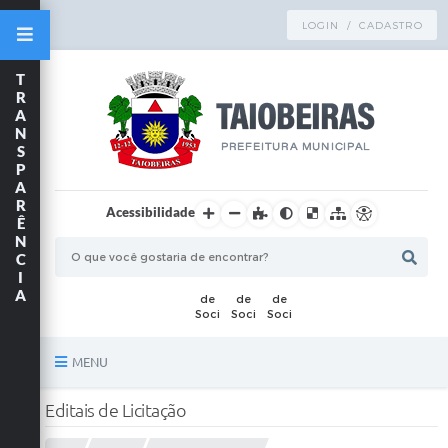
LOGIN / CADASTRO
T
R
A
N
S
P
A
R
Acessibilidade
Ê
N
C
I
A
MENU
Principal
Editais de Licitação
TRANSPARÊNCIA