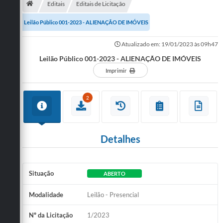
Editais
Editais de Licitação
Publicações
Leilão Público 001-2023 - ALIENAÇÃO DE IMÓVEIS
A Prefeitura
Atualizado em: 19/01/2023 às 09h47
Leilão Público 001-2023 - ALIENAÇÃO DE IMÓVEIS
A Nossa Cidade
Imprimir
Mapa do Site
Ouvidoria
2
SIC
Legislação
Detalhes
Notícias
Situação
ABERTO
Formulários
Modalidade
Leilão - Presencial
Conselho Tutelar.
Carta de Serviços
Nº da Licitação
1/2023