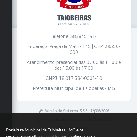
Telefone: 3838451414
Endereço: Praça da Matriz,145 | CEP: 39550-
000
Atendimento presencial das 07:00 às 11:00 e
das 13:00 às 17:00
CNPJ: 18.017.384/0001-10
Prefeitura Municipal de Taiobeiras - MG
Versão do Sistema:
3.5.3 - 19/06/2026
Portal atualizado em:
06/08/2026 12:52
Dados Abertos
Prefeitura Municipal de Taiobeiras - MG e os
cookies: nosso site usa cookies para melhorar a sua