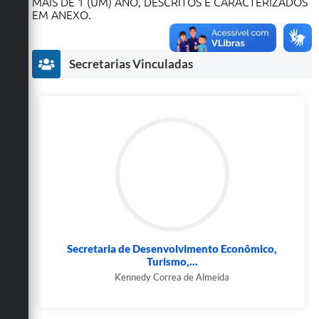
MAIS DE 1 (UM) ANO, DESCRITOS E CARACTERIZADOS
Secretarias
EM ANEXO.
Secretarias Vinculadas
Secretaria de Desenvolvimento Econômico,
Turismo,...
Kennedy Correa de Almeida