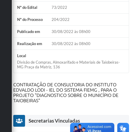
Obras
Nº do Edital
73/2022
Emprega
Nº do Processo
204/2022
Agenda
Publicado em
30/08/2022 às 08h00
Galeria de Fotos
Realização em
30/08/2022 às 08h00
Galeria de Vídeos
Local
Divisão de Compras, Almoxarifado e Materiais de Taiobeiras-
Serviços Online
MG Praça da Matriz, 136
Enquete
CONTRATAÇÃO DE CONSULTORIA DO INSTITUTO
Links
EDVALDO LODI - IEL DO SISTEMA FIEMG , PARA O
PROJETO "DIAGNOSTICO SOBRE O MUNICÍPIO DE
Telefones Úteis
TAIOBEIRAS"
Contato
Secretarias Vinculadas
Sala M. do Empreendedor