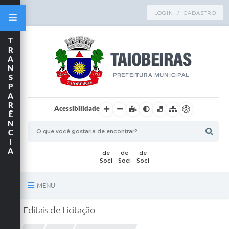
LOGIN / CADASTRO
T
R
A
N
S
P
A
R
Acessibilidade
Ê
N
C
I
A
MENU
Principal
Editais de Licitação
TRANSPARÊNCIA