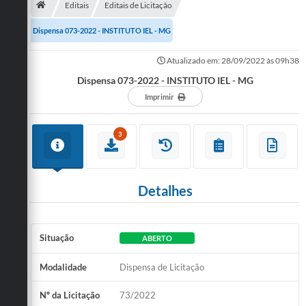
Editais
Editais de Licitação
Publicações
Dispensa 073-2022 - INSTITUTO IEL - MG
A Prefeitura
Atualizado em: 28/09/2022 às 09h38
Dispensa 073-2022 - INSTITUTO IEL - MG
A Nossa Cidade
Imprimir
Mapa do Site
Ouvidoria
3
SIC
Legislação
Detalhes
Notícias
Situação
ABERTO
Formulários
Modalidade
Dispensa de Licitação
Conselho Tutelar.
Carta de Serviços
Nº da Licitação
73/2022