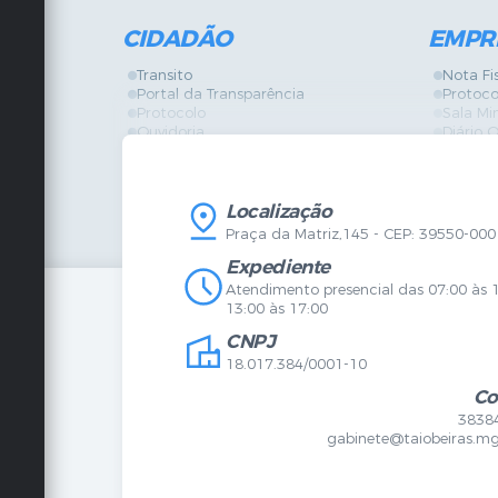
CIDADÃO
EMPR
Transito
Nota Fi
Portal da Transparência
Protoco
Protocolo
Sala Mi
Ouvidoria
Diário O
Vigilância Sanitária
Certidõ
SIC
IPTU
IPTU
Licença
Legislação
Licitaç
Localização
Diário Oficial
Serviço
Praça da Matriz,145 - CEP: 39550-000
Mapa do Site
Vigilânc
Certidões
SIC
Expediente
Agenda de Eventos
Atendimento presencial das 07:00 às 
Concursos
13:00 às 17:00
Carta de Serviços
CNPJ
Telefones Úteis
Contato
18.017.384/0001-10
Newsletter
Co
3838
gabinete@taiobeiras.mg