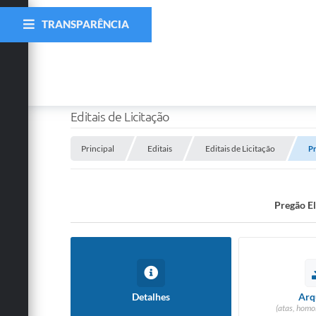
TRANSPARÊNCIA
Editais de Licitação
Principal
Editais
Editais de Licitação
P
Pregão 
Detalhes
Arq
(atas, homo