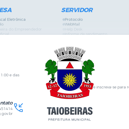
ESA
SERVIDOR
scal Eletrônica
Protocolo
lo
WebMail
neira do Empreendedor
Help Desk
ficial
Informe de rendimento
es
Contracheque
Formulários
 de Localização
GPI
ões
Diário Oficial
s Online
Fale com RH
ia Sanitária
SGDI - Sistema de Gerência de De
Concurso Público e Processo Seleti
Portal da Atenção Primaria
11:00 e das
Clique aqui
e inscreva-se para 
ntato
451414
.gov.br