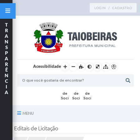
LOGIN / CADASTRO
T
R
A
N
S
P
A
R
Acessibilidade
Ê
N
C
I
A
MENU
Principal
Editais de Licitação
TRANSPARÊNCIA