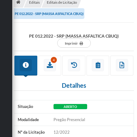
Editais
Editais de Licitação
Publicações
PE 012.2022 - SRP (MASSA ASFALTICA CBUQ)
A Prefeitura
PE 012.2022 - SRP (MASSA ASFALTICA CBUQ)
A Nossa Cidade
Imprimir
Mapa do Site
Ouvidoria
4
SIC
Legislação
Detalhes
Notícias
Situação
ABERTO
Formulários
Modalidade
Pregão Presencial
Conselho Tutelar.
Carta de Serviços
Nº da Licitação
12/2022