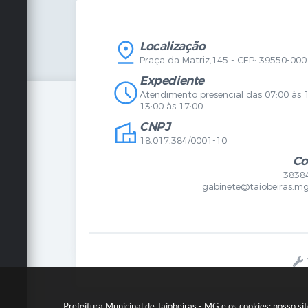
Vigilância Sanitária
Certidõ
SIC
IPTU
IPTU
Licença
Legislação
Licitaç
Localização
Diário Oficial
Serviço
Praça da Matriz,145 - CEP: 39550-000
Mapa do Site
Vigilânc
Certidões
SIC
Expediente
Agenda de Eventos
Atendimento presencial das 07:00 às 
Concursos
13:00 às 17:00
Carta de Serviços
CNPJ
Telefones Úteis
Contato
18.017.384/0001-10
Newsletter
Co
3838
gabinete@taiobeiras.mg
Prefeitura Municipal de Taiobeiras - MG e os cookies: nosso s