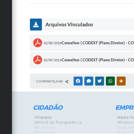
Arquivos Vinculados
Conselhos | CODEST (Plano Diretor) - 
02/08/2018
Conselhos | CODEST (Plano Diretor) -
02/09/2013
COMPARTILHAR
FACEBOOK
MESSENGER
TWITTER
WHATSAPP
OUTRA
CIDADÃO
EMPR
Transito
Nota Fi
Portal da Transparência
Protoco
Protocolo
Sala Mi
Ouvidoria
Diário O