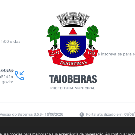
es
Contracheque
Formulários
 de Localização
GPI
ões
Diário Oficial
s Online
Fale com RH
ia Sanitária
SGDI - Sistema de Gerência de De
Concurso Público e Processo Seleti
Portal da Atenção Primaria
11:00 e das
Clique aqui
e inscreva-se para 
ntato
451414
.gov.br
Versão do Sistema:
3.5.3 - 19/06/2026
Portal atualizado em:
07/08/
ite usa cookies para melhorar a sua experiência de navegação. Ao continuar v