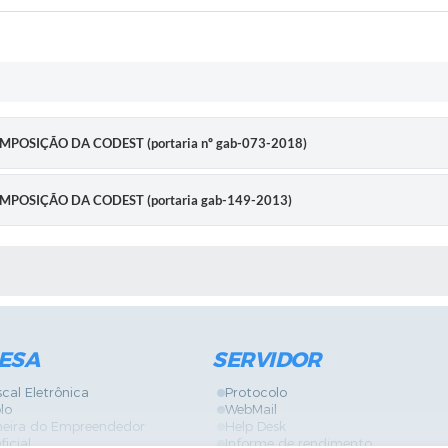
COMPOSIÇÃO DA CODEST (portaria nº gab-073-2018)
 COMPOSIÇÃO DA CODEST (portaria gab-149-2013)
S MÍDIAS
ESA
SERVIDOR
scal Eletrônica
Protocolo
lo
WebMail
neira do Empreendedor
Help Desk
ficial
Informe de rendimento