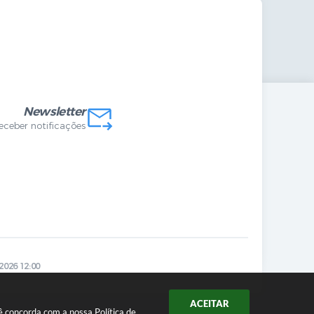
mandas Internas
vo
Newsletter
receber notificações
2026 12:00
ACEITAR
ocê concorda com a nossa
Política de