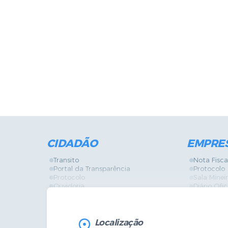
CIDADÃO
EMPRE
Transito
Nota Fisca
Portal da Transparência
Protocolo
Protocolo
Sala Mine
Ouvidoria
Diário Ofic
Vigilância Sanitária
Certidões
SIC
IPTU
IPTU
Licença de
Legislação
Licitações
Localização