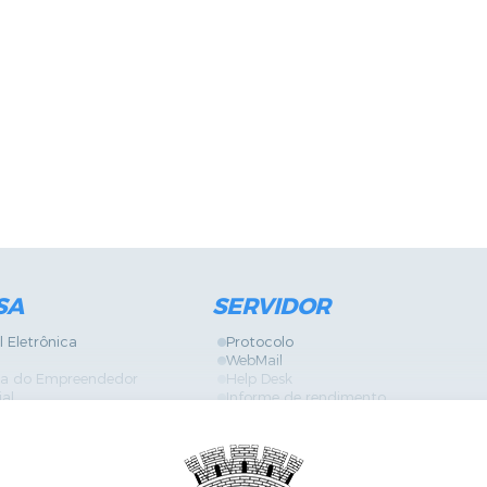
SA
SERVIDOR
l Eletrônica
Protocolo
WebMail
ira do Empreendedor
Help Desk
ial
Informe de rendimento
Contracheque
Formulários
 Localização
GPI
Diário Oficial