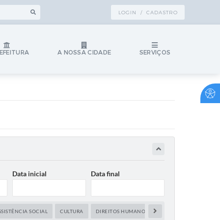
LOGIN / CADASTRO
EFEITURA
A NOSSA CIDADE
SERVIÇOS
Data inicial
Data final
SSISTÊNCIA SOCIAL
CULTURA
DIREITOS HUMANOS
EDUCAÇÃO
ESPOR