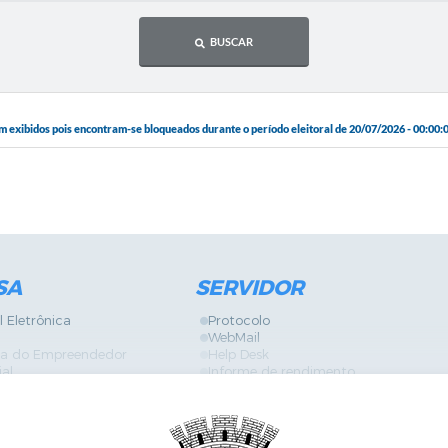
BUSCAR
xibidos pois encontram-se bloqueados durante o período eleitoral de 20/07/2026 - 00:00:00
SA
SERVIDOR
l Eletrônica
Protocolo
WebMail
ira do Empreendedor
Help Desk
ial
Informe de rendimento
Contracheque
Formulários
 Localização
GPI
Diário Oficial