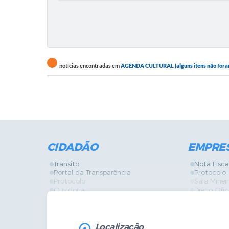
notícias encontradas em
AGENDA CULTURAL (alguns itens não foram e
CIDADÃO
EMPRE
Transito
Nota Fisca
Portal da Transparência
Protocolo
Protocolo
Sala Mine
Ouvidoria
Diário Ofic
Vigilância Sanitária
Certidões
SIC
IPTU
IPTU
Licença de
Legislação
Licitações
Localização