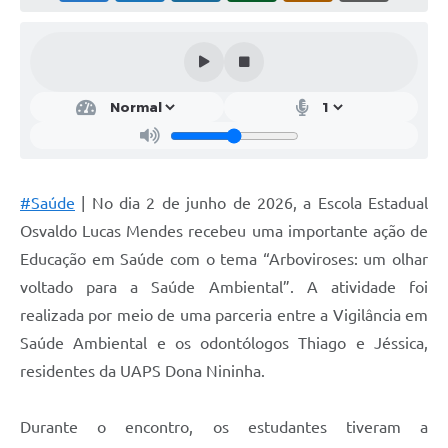
Obras
Emprega
Agenda
Galeria de Fotos
Galeria de Vídeos
#Saúde
| No dia 2 de junho de 2026, a Escola Estadual
Serviços Online
Osvaldo Lucas Mendes recebeu uma importante ação de
Enquete
Educação em Saúde com o tema “Arboviroses: um olhar
voltado para a Saúde Ambiental”. A atividade foi
Links
realizada por meio de uma parceria entre a Vigilância em
Telefones Úteis
Saúde Ambiental e os odontólogos Thiago e Jéssica,
residentes da UAPS Dona Nininha.
Contato
Sala M. do Empreendedor
Durante o encontro, os estudantes tiveram a