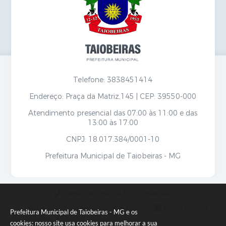
Telefone: 3838451414
Endereço: Praça da Matriz,145 | CEP: 39550-000
Atendimento presencial das 07:00 às 11:00 e das
13:00 às 17:00
CNPJ: 18.017.384/0001-10
Prefeitura Municipal de Taiobeiras - MG
Versão do Sistema:
3.5.3 - 19/06/2026
Portal atualizado em:
07/08/2026 12:00
Dados Abertos
Prefeitura Municipal de Taiobeiras - MG e os
cookies: nosso site usa cookies para melhorar a sua