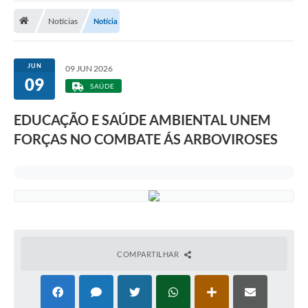
Notícias
Notícia
Publicações
A Prefeitura
JUN
09 JUN 2026
09
A Nossa Cidade
SAÚDE
Mapa do Site
EDUCAÇÃO E SAÚDE AMBIENTAL UNEM
Ouvidoria
FORÇAS NO COMBATE ÁS ARBOVIROSES
SIC
Legislação
Notícias
Formulários
COMPARTILHAR
Conselho Tutelar.
Carta de Serviços