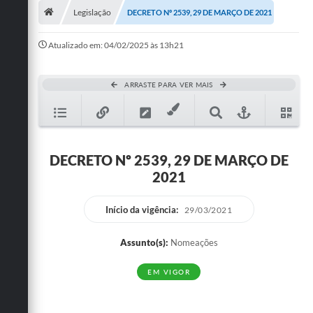
Legislação
DECRETO Nº 2539, 29 DE MARÇO DE 2021
Publicações
Atualizado em: 04/02/2025 às 13h21
A Prefeitura
A Nossa Cidade
ARRASTE PARA VER MAIS
Mapa do Site
Ouvidoria
DECRETO Nº 2539, 29 DE MARÇO DE
SIC
2021
Legislação
Início da vigência:
29/03/2021
Notícias
Assunto(s):
Nomeações
Formulários
EM VIGOR
Conselho Tutelar.
Carta de Serviços