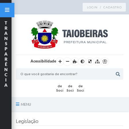
LOGIN / CADASTRO
T
R
A
N
S
P
A
R
Acessibilidade
Ê
N
C
I
A
MENU
Principal
Legislação
TRANSPARÊNCIA