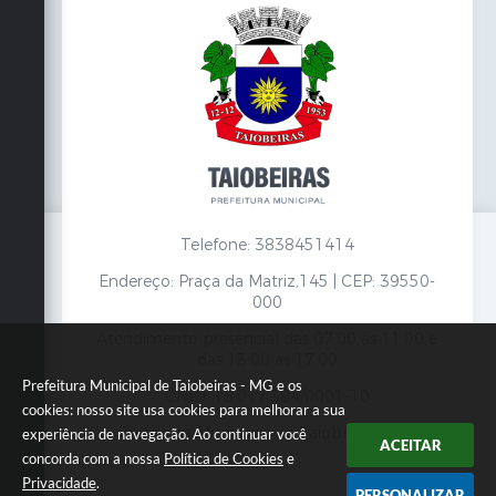
Telefone: 3838451414
Endereço: Praça da Matriz,145 | CEP: 39550-
000
Atendimento presencial das 07:00 às 11:00 e
das 13:00 às 17:00
Prefeitura Municipal de Taiobeiras - MG e os
CNPJ: 18.017.384/0001-10
cookies: nosso site usa cookies para melhorar a sua
Prefeitura Municipal de Taiobeiras - MG
experiência de navegação. Ao continuar você
ACEITAR
concorda com a nossa
Política de Cookies
e
Privacidade
.
PERSONALIZAR