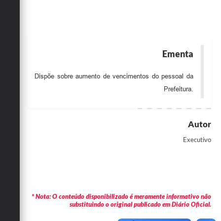
Obras
Emprega
Agenda
Ementa
Galeria de Fotos
Dispõe sobre aumento de vencimentos do pessoal da
Galeria de Vídeos
Prefeitura.
Serviços Online
Autor
Enquete
Executivo
Links
Telefones Úteis
Contato
* Nota: O conteúdo disponibilizado é meramente informativo não
Sala M. do Empreendedor
substituindo o original publicado em Diário Oficial.