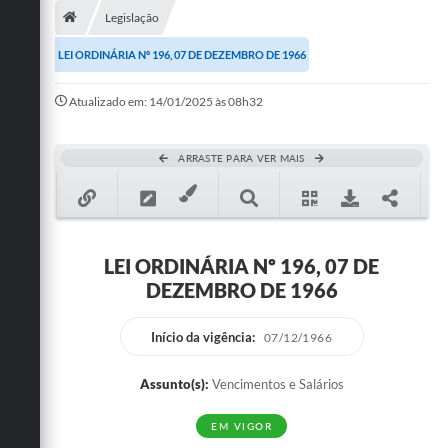
Legislação
Publicações
LEI ORDINÁRIA Nº 196, 07 DE DEZEMBRO DE 1966
A Prefeitura
Atualizado em: 14/01/2025 às 08h32
A Nossa Cidade
Mapa do Site
ARRASTE PARA VER MAIS
Ouvidoria
SIC
LEI ORDINÁRIA Nº 196, 07 DE
Legislação
DEZEMBRO DE 1966
Notícias
Início da vigência:
07/12/1966
Formulários
Assunto(s):
Vencimentos e Salários
Conselho Tutelar.
EM VIGOR
Carta de Serviços