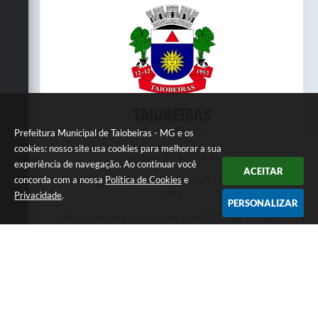
Prefeitura Municipal de Taiobeiras - MG e os
cookies: nosso site usa cookies para melhorar a sua
Telefone: 3838451414
experiência de navegação. Ao continuar você
ACEITAR
concorda com a nossa
Política de Cookies
e
Endereço: Praça da Matriz,145 | CEP: 39550-
000
Privacidade
.
PERSONALIZAR
Atendimento presencial das 07:00 às 11:00 e
das 13:00 às 17:00
CNPJ: 18.017.384/0001-10
Prefeitura Municipal de Taiobeiras - MG