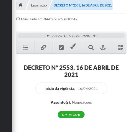
Legislação
DECRETO Nº 2553, 16 DE ABRIL DE 2021
Publicações
Atualizado em: 04/02/2025 às 10h42
A Prefeitura
A Nossa Cidade
ARRASTE PARA VER MAIS
Mapa do Site
Ouvidoria
DECRETO Nº 2553, 16 DE ABRIL DE
SIC
2021
Legislação
Início da vigência:
16/04/2021
Notícias
Assunto(s):
Nomeações
Formulários
EM VIGOR
Conselho Tutelar.
Carta de Serviços