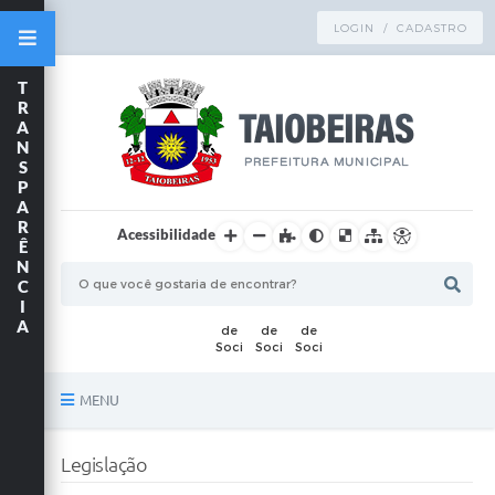
LOGIN / CADASTRO
T
R
A
N
S
P
A
R
Acessibilidade
Ê
N
C
I
A
MENU
Principal
Legislação
TRANSPARÊNCIA