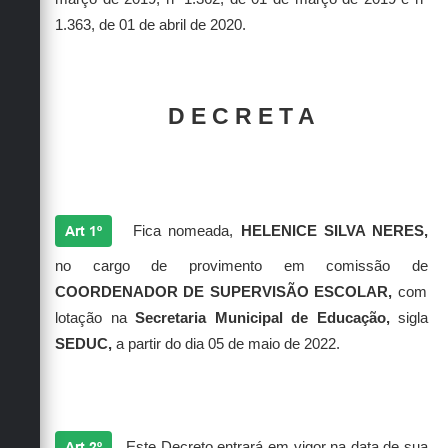
1.363, de 01 de abril de 2020.
D E C R E T A
Art 1º
Fica nomeada,
HELENICE SILVA NERES
,
no cargo de provimento em comissão de
COORDENADOR DE SUPERVISÃO ESCOLAR,
com
lotação na
Secretaria Municipal de Educação,
sigla
SEDUC,
a partir do dia 05 de maio de 2022.
Art 2º
Este Decreto entrará em vigor na data de sua