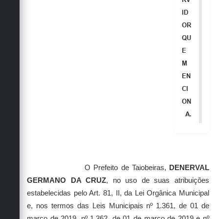
Secretarias
ID
OR
QU
E
M
EN
CI
ON
A.
O Prefeito de Taiobeiras,
DENERVAL
GERMANO DA CRUZ
, no uso de suas atribuições
estabelecidas pelo Art. 81, II, da Lei Orgânica Municipal
e, nos termos das Leis Municipais nº 1.361, de 01 de
março de 2019, nº 1.362, de 01 de março de 2019 e nº