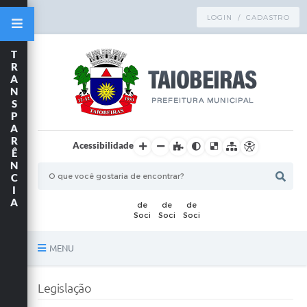
LOGIN / CADASTRO
T
R
A
N
S
P
A
R
Acessibilidade
Ê
N
C
I
A
MENU
Principal
Legislação
TRANSPARÊNCIA