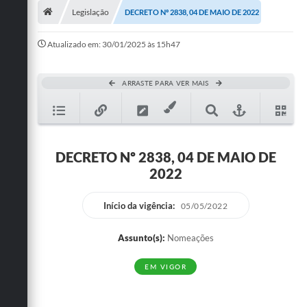
Legislação
DECRETO Nº 2838, 04 DE MAIO DE 2022
Publicações
Atualizado em: 30/01/2025 às 15h47
A Prefeitura
A Nossa Cidade
ARRASTE PARA VER MAIS
Mapa do Site
Ouvidoria
DECRETO Nº 2838, 04 DE MAIO DE
SIC
2022
Legislação
Início da vigência:
05/05/2022
Notícias
Assunto(s):
Nomeações
Formulários
EM VIGOR
Conselho Tutelar.
Carta de Serviços