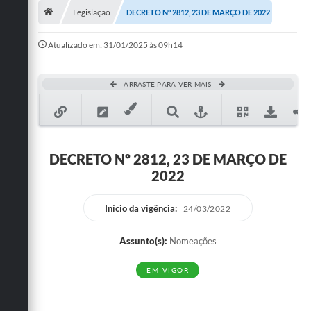
Legislação
DECRETO Nº 2812, 23 DE MARÇO DE 2022
Publicações
Atualizado em: 31/01/2025 às 09h14
A Prefeitura
A Nossa Cidade
ARRASTE PARA VER MAIS
Mapa do Site
Ouvidoria
DECRETO Nº 2812, 23 DE MARÇO DE
SIC
2022
Legislação
Início da vigência:
24/03/2022
Notícias
Assunto(s):
Nomeações
Formulários
EM VIGOR
Conselho Tutelar.
Carta de Serviços