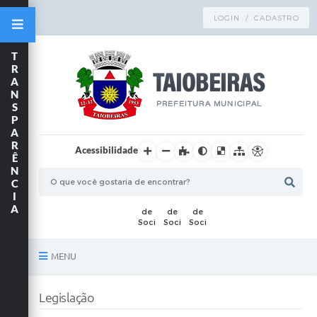
LOGIN / CADASTRO
T
R
A
N
S
P
A
R
Acessibilidade
Ê
N
C
I
A
MENU
Principal
Legislação
TRANSPARÊNCIA