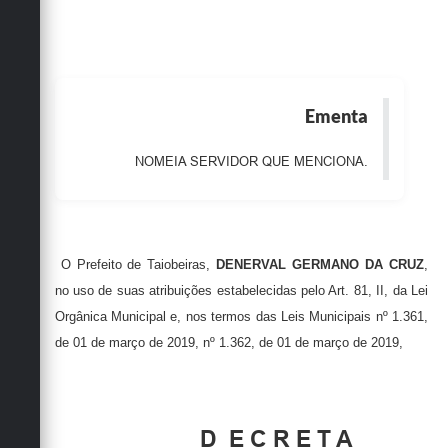
Obras
Emprega
Agenda
Ementa
Galeria de Fotos
NOMEIA SERVIDOR QUE MENCIONA.
Galeria de Vídeos
Serviços Online
Enquete
O Prefeito de Taiobeiras,
DENERVAL GERMANO DA CRUZ
,
no uso de suas atribuições estabelecidas pelo Art. 81, II, da Lei
Links
Orgânica Municipal e, nos termos das Leis Municipais nº 1.361,
Telefones Úteis
de 01 de março de 2019, nº 1.362, de 01 de março de 2019,
Contato
Sala M. do Empreendedor
D
E C R E T A