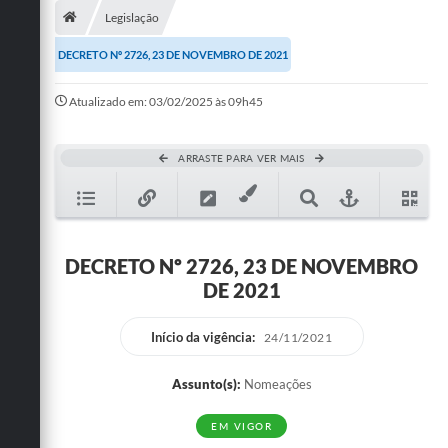
Legislação
Publicações
DECRETO Nº 2726, 23 DE NOVEMBRO DE 2021
A Prefeitura
Atualizado em: 03/02/2025 às 09h45
A Nossa Cidade
Mapa do Site
ARRASTE PARA VER MAIS
Ouvidoria
SIC
DECRETO Nº 2726, 23 DE NOVEMBRO
Legislação
DE 2021
Notícias
Início da vigência:
24/11/2021
Formulários
Assunto(s):
Nomeações
Conselho Tutelar.
EM VIGOR
Carta de Serviços