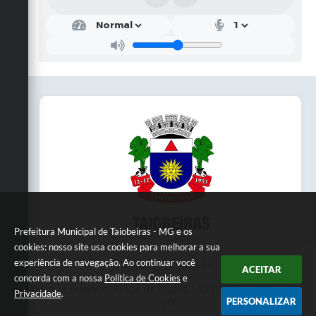
Prefeitura Municipal de Taiobeiras - MG e os
cookies: nosso site usa cookies para melhorar a sua
experiência de navegação. Ao continuar você
Telefone: 3838451414
ACEITAR
concorda com a nossa
Política de Cookies
e
Endereço: Praça da Matriz,145 | CEP: 39550-
Privacidade
.
PERSONALIZAR
000