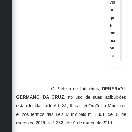
Secretarias
vid
or
qu
e
me
nci
on
a.
O Prefeito de Taiobeiras,
DENERVAL
GERMANO DA CRUZ
, no uso de suas atribuições
estabelecidas pelo Art. 81, II, da Lei Orgânica Municipal
e, nos termos das Leis Municipais nº 1.361, de 01 de
março de 2019, nº 1.362, de 01 de março de 2019,