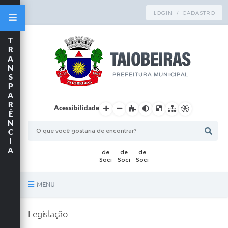
LOGIN / CADASTRO
T
R
A
N
S
P
A
R
Acessibilidade
Ê
N
C
I
A
MENU
Principal
Legislação
TRANSPARÊNCIA