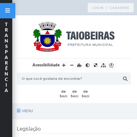
LOGIN / CADASTRO
T
R
A
N
S
P
A
R
Acessibilidade
Ê
N
C
I
A
MENU
Principal
Legislação
TRANSPARÊNCIA