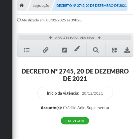
Legislação
DECRETO Nº 2745, 20 DE DEZEMBRO DE 2021
Publicações
Atualizado em: 03/02/2025 às 09h28
A Prefeitura
A Nossa Cidade
ARRASTE PARA VER MAIS
Mapa do Site
Ouvidoria
DECRETO Nº 2745, 20 DE DEZEMBRO
SIC
DE 2021
Legislação
Início da vigência:
20/12/2021
Notícias
Assunto(s):
Crédito Adic. Suplementar
Formulários
EM VIGOR
Conselho Tutelar.
Carta de Serviços