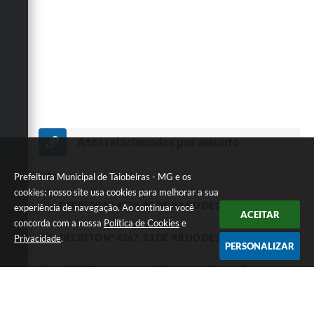
Atos relacionados por assunto
Ato
Prefeitura Municipal de Taiobeiras - MG e os
cookies: nosso site usa cookies para melhorar a sua
Ato
DECRETO Nº 4273, 30 DE JULHO DE 2026
experiência de navegação. Ao continuar você
ACEITAR
concorda com a nossa
Política de Cookies
e
DECRETO Nº 4267, 23 DE JULHO DE 2026
Privacidade
.
PERSONALIZAR
DECRETO Nº 4263, 16 DE JULHO DE 2026
DECRETO Nº 4261, 14 DE JULHO DE 2026