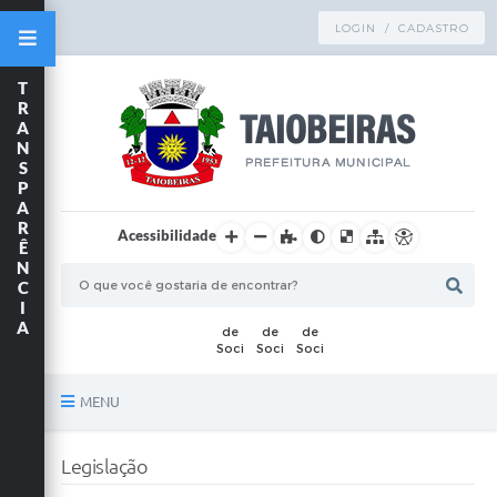
LOGIN / CADASTRO
T
R
A
N
S
P
A
R
Acessibilidade
Ê
N
C
I
A
MENU
Principal
Legislação
TRANSPARÊNCIA