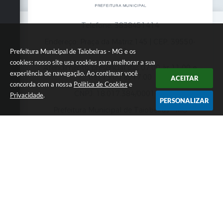
Telefone: 3838451414
Endereço: Praça da Matriz,145 | CEP: 39550-
000
Prefeitura Municipal de Taiobeiras - MG e os
cookies: nosso site usa cookies para melhorar a sua
Atendimento presencial das 07:00 às 11:00 e
experiência de navegação. Ao continuar você
das 13:00 às 17:00
ACEITAR
concorda com a nossa
Política de Cookies
e
CNPJ: 18.017.384/0001-10
Privacidade
.
PERSONALIZAR
Prefeitura Municipal de Taiobeiras - MG
Versão do Sistema:
3.5.3 - 19/06/2026
Portal atualizado em:
07/08/2026 12:00
Dados Abertos
Copyright Instar - 2006-2026. Todos os direitos
reservados -
Instar Tecnologia