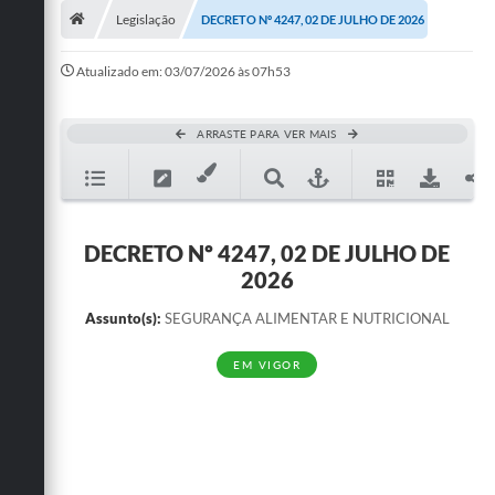
Legislação
DECRETO Nº 4247, 02 DE JULHO DE 2026
Publicações
Atualizado em: 03/07/2026 às 07h53
A Prefeitura
A Nossa Cidade
ARRASTE PARA VER MAIS
Mapa do Site
Ouvidoria
DECRETO Nº 4247, 02 DE JULHO DE
SIC
2026
Legislação
Assunto(s):
SEGURANÇA ALIMENTAR E NUTRICIONAL
Notícias
EM VIGOR
Formulários
Conselho Tutelar.
Carta de Serviços