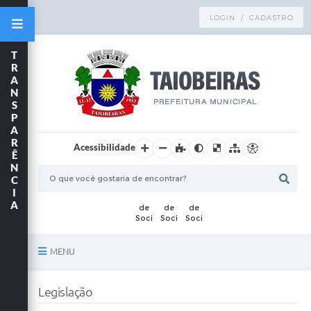
LOGIN / CADASTRO
T
R
A
N
S
P
A
R
Acessibilidade
Ê
N
C
I
A
MENU
Principal
Legislação
TRANSPARÊNCIA