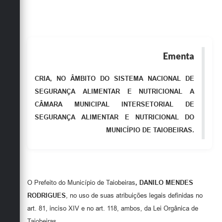
Obras
Emprega
Agenda
Ementa
Galeria de Fotos
CRIA, NO ÂMBITO DO SISTEMA NACIONAL DE
Galeria de Vídeos
SEGURANÇA ALIMENTAR E NUTRICIONAL A
CÂMARA MUNICIPAL INTERSETORIAL DE
Serviços Online
SEGURANÇA ALIMENTAR E NUTRICIONAL DO
Enquete
MUNICÍPIO DE TAIOBEIRAS.
Links
Telefones Úteis
O Prefeito do Município de Taiobeiras
,
DANILO MENDES
Contato
RODRIGUES
, no uso de suas atribuições legais definidas no
Sala M. do Empreendedor
art. 81, inciso XIV e no art. 118, ambos, da Lei Orgânica de
Taiobeiras,