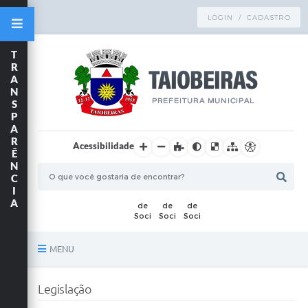
LOGIN / CADASTRO
T
R
A
N
S
P
A
R
Acessibilidade
Ê
N
C
I
A
MENU
Principal
Legislação
TRANSPARÊNCIA