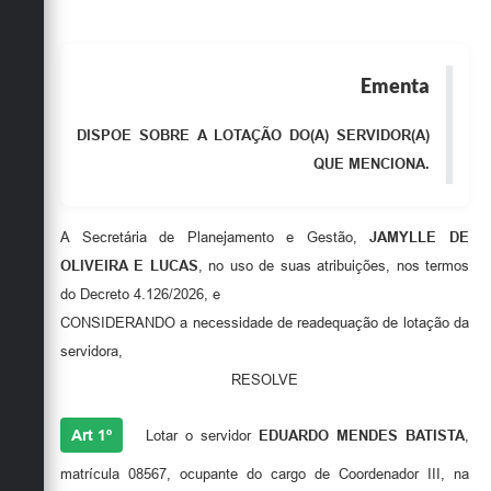
Obras
Emprega
Ementa
Agenda
DISPOE SOBRE A LOTAÇÃO DO(A) SERVIDOR(A)
Galeria de Fotos
QUE MENCIONA.
Galeria de Vídeos
A Secretária de Planejamento e Gestão,
JAMYLLE DE
Serviços Online
OLIVEIRA E LUCAS
, no uso de suas atribuições, nos termos
Enquete
do Decreto 4.126/2026, e
CONSIDERANDO a necessidade de readequação de lotação da
Links
servidora,
Telefones Úteis
RESOLVE
Contato
Art 1º
Lotar o servidor
EDUARDO MENDES BATISTA
,
Sala M. do Empreendedor
matrícula 08567, ocupante do cargo de Coordenador III, na