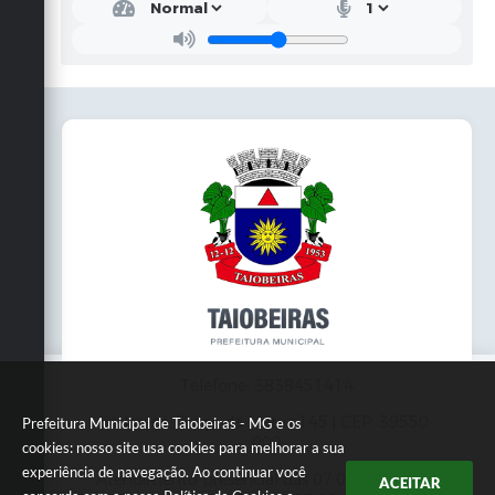
Telefone: 3838451414
Endereço: Praça da Matriz,145 | CEP: 39550-
Prefeitura Municipal de Taiobeiras - MG e os
000
cookies: nosso site usa cookies para melhorar a sua
experiência de navegação. Ao continuar você
Atendimento presencial das 07:00 às 11:00 e
ACEITAR