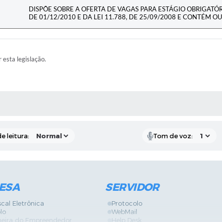
DISPÕE SOBRE A OFERTA DE VAGAS PARA ESTÁGIO OBRIGATÓ
DE 01/12/2010 E DA LEI 11.788, DE 25/09/2008 E CONTÉM O
r esta legislação.
RAS MÍDIAS
e leitura:
Tom de voz:
ESA
SERVIDOR
scal Eletrônica
Protocolo
lo
WebMail
neira do Empreendedor
Help Desk