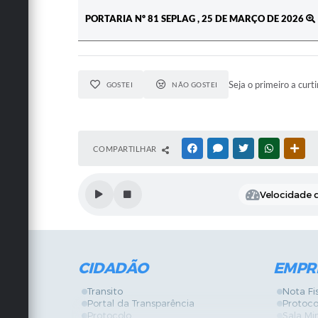
PORTARIA Nº 81 SEPLAG , 25 DE MARÇO DE 2026
Seja o primeiro a curti
GOSTEI
NÃO GOSTEI
COMPARTILHAR
FACEBOOK
MESSENGER
TWITTER
WHATSAPP
OUT
Velocidade d
CIDADÃO
EMPR
Transito
Nota Fi
Portal da Transparência
Protoco
Protocolo
Sala Mi