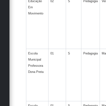
Educação
02
S
Pedagogia
Ves
Em
Movimento
Escola
01
S
Pedagogia
Ma
Municipal
Professora
Dona Preta
Escola
01
S
Pedagogia
Ma