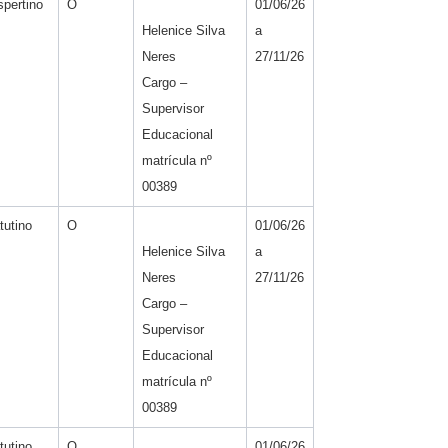
pertino
O
01/06/26
Helenice Silva
a
Neres
27/11/26
Cargo –
Supervisor
Educacional
matrícula nº
00389
tutino
O
01/06/26
Helenice Silva
a
Neres
27/11/26
Cargo –
Supervisor
Educacional
matrícula nº
00389
tutino
O
01/06/26