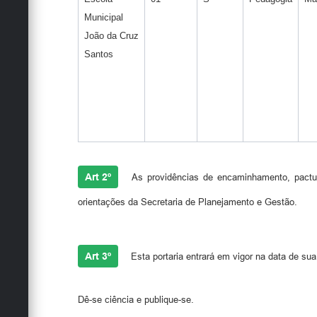
Municipal
João da Cruz
Santos
Art 2º
As providências de encaminhamento, pactuaç
orientações da Secretaria de Planejamento e Gestão.
Art 3º
Esta portaria entrará em vigor na data de sua
Dê-se ciência e publique-se.