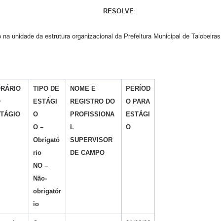
RESOLVE
:
o na unidade da estrutura organizacional da Prefeitura Municipal de Taiobeiras
RÁRIO
TIPO DE
NOME E
PERÍOD
O
ESTÁGI
REGISTRO DO
O PARA
TÁGIO
O
PROFISSIONA
ESTÁGI
O –
L
O
Obrigató
SUPERVISOR
rio
DE CAMPO
NO –
Não-
obrigatór
io