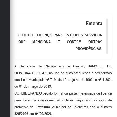
Obras
Emprega
Ementa
Agenda
CONCEDE LICENÇA PARA ESTUDO A SERVIDOR
Galeria de Fotos
QUE MENCIONA E CONTÉM OUTRAS
Galeria de Vídeos
PROVIDÊNCIAS.
Serviços Online
A Secretária de Planejamento e Gestão,
JAMYLLE DE
Enquete
OLIVEIRA E LUCAS
, no uso de suas atribuições e nos termos
Links
das Leis Municipais nº 719, de 12 de julho de 1993, e nº 1.362,
de 01 de março de 2019,
Telefones Úteis
CONSIDERANDO pedido formal da parte interessada de licença
Contato
para tratar de interesses particulares, registrado no setor de
protocolo da Prefeitura Municipal de Taiobeiras sob o número
Sala M. do Empreendedor
325/2026
em
04/02/2026
,