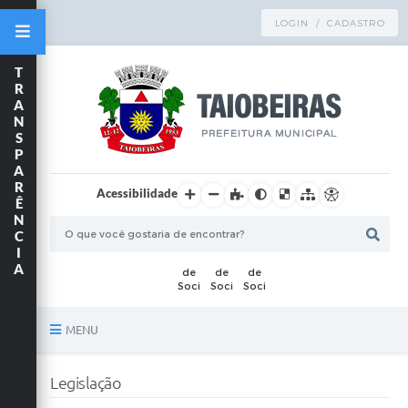
LOGIN / CADASTRO
T
R
A
N
S
P
A
R
Acessibilidade
Ê
N
C
I
A
MENU
Principal
Legislação
TRANSPARÊNCIA