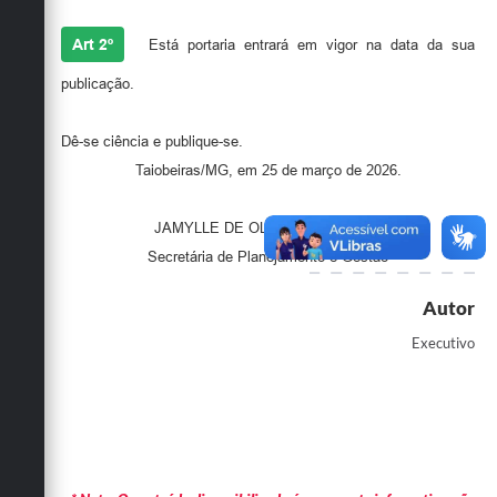
Art 2º
Está portaria entrará em vigor na data da sua
publicação.
Dê-se ciência e publique-se.
Taiobeiras/MG, em 25 de março de 2026.
JAMYLLE DE OLIVEIRA E LUCAS
Secretária de Planejamento e Gestão
Autor
Executivo