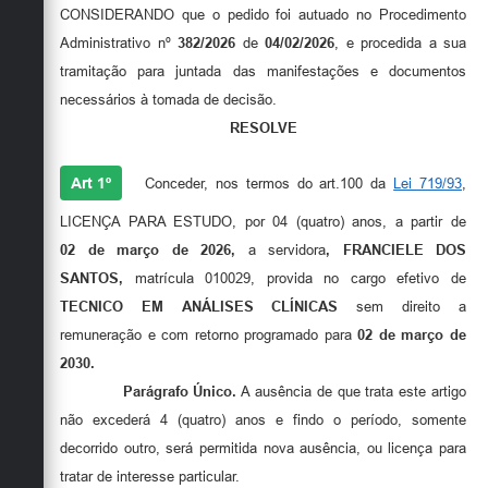
Secretarias
CONSIDERANDO que o pedido foi autuado no Procedimento
Administrativo nº
382/2026
de
04/02/2026
, e procedida a sua
tramitação para juntada das manifestações e documentos
necessários à tomada de decisão.
RESOLVE
Art 1º
Conceder, nos termos do art.100 da
Lei 719/93
,
LICENÇA PARA ESTUDO, por 04 (quatro) anos, a partir de
02 de março de 2026,
a servidora
,
FRANCIELE DOS
SANTOS
,
matrícula 010029, provida no cargo efetivo de
TECNICO EM ANÁLISES CLÍNICAS
sem direito a
remuneração e com retorno programado para
02 de março de
2030.
Parágrafo Único.
A ausência de que trata este artigo
não excederá 4 (quatro) anos e findo o período, somente
decorrido outro, será permitida nova ausência, ou licença para
tratar de interesse particular.