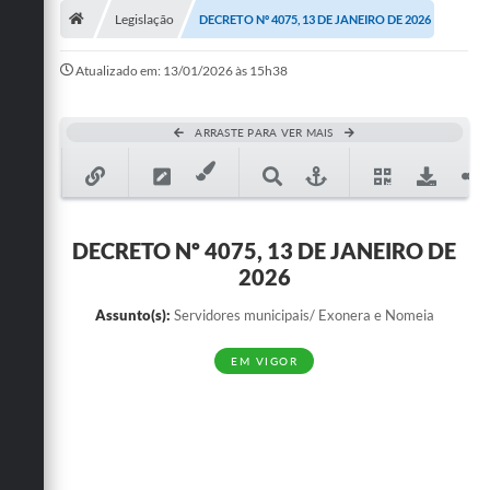
Legislação
DECRETO Nº 4075, 13 DE JANEIRO DE 2026
Publicações
Atualizado em: 13/01/2026 às 15h38
A Prefeitura
A Nossa Cidade
ARRASTE PARA VER MAIS
Mapa do Site
Ouvidoria
DECRETO Nº 4075, 13 DE JANEIRO DE
SIC
2026
Legislação
Assunto(s):
Servidores municipais/ Exonera e Nomeia
Notícias
EM VIGOR
Formulários
Conselho Tutelar.
Carta de Serviços