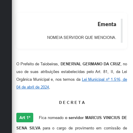
Obras
Emprega
Ementa
Agenda
NOMEIA SERVIDOR QUE MENCIONA.
Galeria de Fotos
Galeria de Vídeos
O Prefeito de Taiobeiras,
DENERVAL GERMANO DA CRUZ
, no
Serviços Online
uso de suas atribuições estabelecidas pelo Art. 81, II, da Lei
Enquete
Orgânica Municipal e, nos termos da
Lei Municipal nº 1.516, de
04 de abril de 2024
,
Links
Telefones Úteis
D E C R E T A
Contato
Art 1º
Fica nomeado
o servidor
MARCUS VINICIUS DE
Sala M. do Empreendedor
SENA SILVA
para o cargo de provimento em comissão de