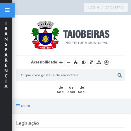
LOGIN / CADASTRO
T
R
A
N
S
P
A
R
Acessibilidade
Ê
N
C
I
A
MENU
Principal
Legislação
TRANSPARÊNCIA