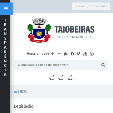
LOGIN / CADASTRO
T
R
A
N
S
P
A
R
Acessibilidade
Ê
N
C
I
A
MENU
Principal
Legislação
TRANSPARÊNCIA