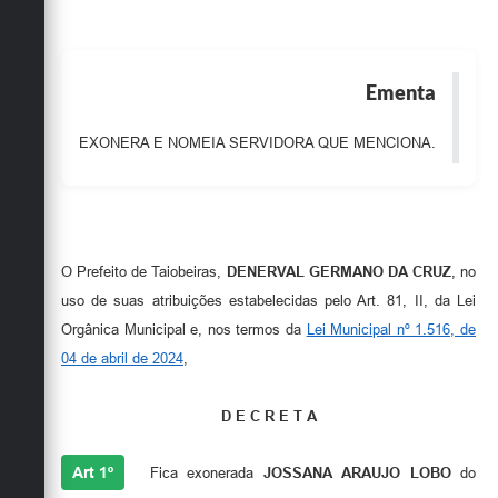
Obras
Emprega
Ementa
Agenda
EXONERA E NOMEIA SERVIDORA QUE MENCIONA.
Galeria de Fotos
Galeria de Vídeos
Serviços Online
O Prefeito de Taiobeiras,
DENERVAL GERMANO DA CRUZ
, no
Enquete
uso de suas atribuições estabelecidas pelo Art. 81, II, da Lei
Links
Orgânica Municipal e, nos termos da
Lei Municipal nº 1.516, de
04 de abril de 2024
,
Telefones Úteis
Contato
D E C R E T A
Sala M. do Empreendedor
Art 1º
Fica exonerada
JOSSANA ARAUJO LOBO
do