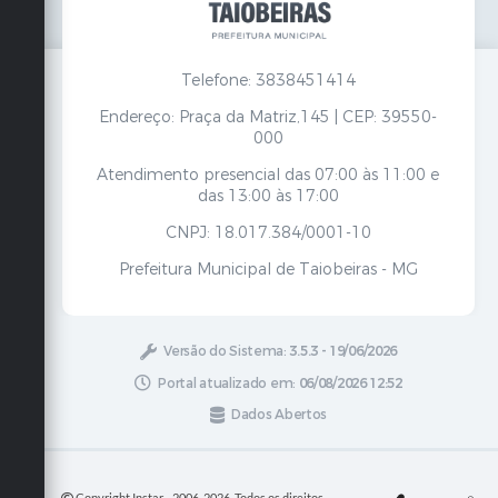
Telefone: 3838451414
Endereço: Praça da Matriz,145 | CEP: 39550-
000
Atendimento presencial das 07:00 às 11:00 e
das 13:00 às 17:00
CNPJ: 18.017.384/0001-10
Prefeitura Municipal de Taiobeiras - MG
Versão do Sistema:
3.5.3 - 19/06/2026
Portal atualizado em:
06/08/2026 12:52
Dados Abertos
Copyright Instar - 2006-2026. Todos os direitos