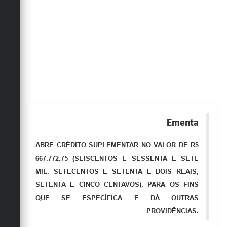
Obras
Emprega
Agenda
Galeria de Fotos
Galeria de Vídeos
Serviços Online
Ementa
Enquete
ABRE CRÉDITO SUPLEMENTAR NO VALOR DE R$
Links
667.772.75 (SEISCENTOS E SESSENTA E SETE
Telefones Úteis
MIL, SETECENTOS E SETENTA E DOIS REAIS,
SETENTA E CINCO CENTAVOS), PARA OS FINS
Contato
QUE SE ESPECÍFICA E DÁ OUTRAS
Sala M. do Empreendedor
PROVIDÊNCIAS.