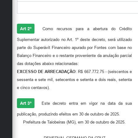
Art 2º
Como recursos para a abertura do Crédito
Suplementar autorizado no Art. 1º deste decreto, será utilizado
parte do Superávit Financeiro apurado por Fontes com base no
Balanço Financeiro e o restante proveniente da anulação parcial
das dotações abaixo relacionadas:
EXCESSO DE ARRECADAÇÃO
: R$ 667.772.75 - (seiscentos e
sessenta e sete mil, setecentos e setenta e dois reais, setenta
e cinco centavos).
Art 3º
Este decreto entra em vigor na data da sua
publicação, produzindo efeitos em 30 de outubro de 2025.
Prefeitura de Taiobeiras (MG), em 30 de outubro de 2025.