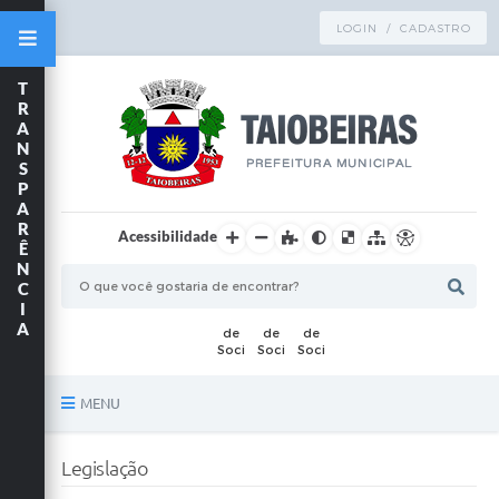
LOGIN / CADASTRO
T
R
A
N
S
P
A
R
Acessibilidade
Ê
N
C
I
A
MENU
Principal
Legislação
TRANSPARÊNCIA