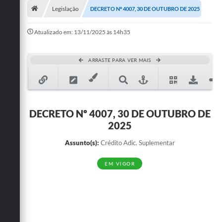
Legislação
DECRETO Nº 4007, 30 DE OUTUBRO DE 2025
Publicações
Atualizado em: 13/11/2025 às 14h35
A Prefeitura
A Nossa Cidade
ARRASTE PARA VER MAIS
Mapa do Site
Ouvidoria
DECRETO Nº 4007, 30 DE OUTUBRO DE
SIC
2025
Legislação
Assunto(s):
Crédito Adic. Suplementar
Notícias
EM VIGOR
Formulários
Conselho Tutelar.
Carta de Serviços