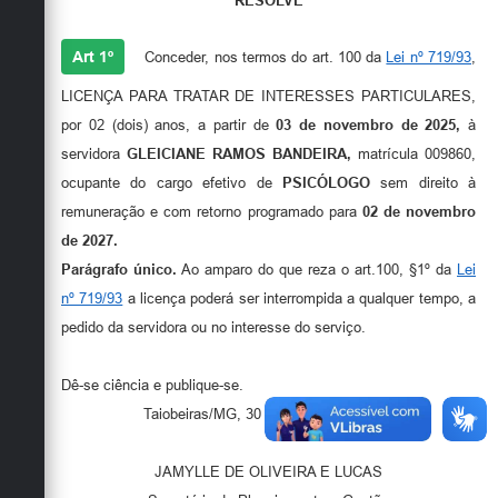
RESOLVE
Secretarias
Art 1º
Conceder, nos termos do art. 100 da
Lei nº 719/93
,
LICENÇA PARA TRATAR DE INTERESSES PARTICULARES,
por 02 (dois) anos, a partir de
03 de novembro de 2025,
à
servidora
GLEICIANE RAMOS BANDEIRA,
matrícula 009860,
ocupante do cargo efetivo de
PSICÓLOGO
sem direito à
remuneração e com retorno programado para
02 de novembro
de 2027.
Parágrafo único.
Ao amparo do que reza o art.100, §1º da
Lei
nº 719/93
a licença poderá ser interrompida a qualquer tempo, a
pedido da servidora ou no interesse do serviço.
Dê-se ciência e publique-se.
Taiobeiras/MG, 30 de outubro de 2025.
JAMYLLE DE OLIVEIRA E LUCAS