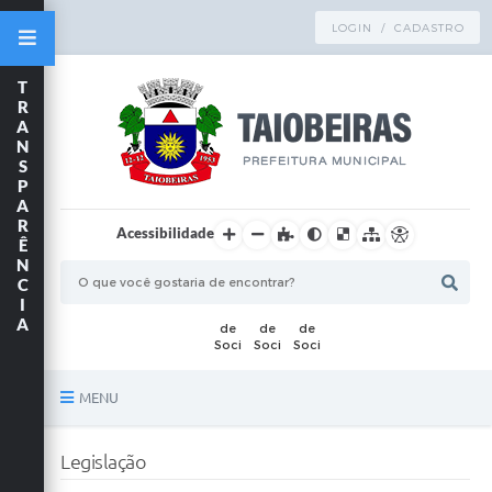
LOGIN / CADASTRO
T
R
A
N
S
P
A
R
Acessibilidade
Ê
N
C
I
A
MENU
Principal
Legislação
TRANSPARÊNCIA