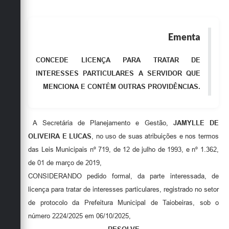
Obras
Emprega
Ementa
Agenda
CONCEDE LICENÇA PARA TRATAR DE
Galeria de Fotos
INTERESSES PARTICULARES A SERVIDOR QUE
MENCIONA E CONTÉM OUTRAS PROVIDÊNCIAS.
Galeria de Vídeos
Serviços Online
A Secretária de Planejamento e Gestão,
JAMYLLE DE
Enquete
OLIVEIRA E LUCAS
, no uso de suas atribuições e nos termos
das Leis Municipais nº 719, de 12 de julho de 1993, e nº 1.362,
Links
de 01 de março de 2019,
Telefones Úteis
CONSIDERANDO pedido formal, da parte interessada, de
licença para tratar de interesses particulares, registrado no setor
Contato
de protocolo da Prefeitura Municipal de Taiobeiras, sob o
Sala M. do Empreendedor
número 2224/2025 em 06/10/2025,