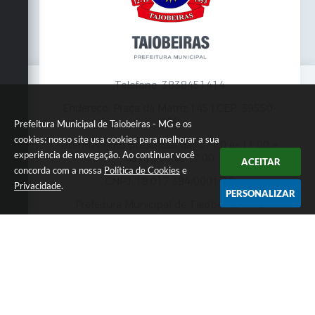
Telefone: 3838451414
Endereço: Praça da Matriz,145 | CEP: 39550-
000
Prefeitura Municipal de Taiobeiras - MG e os
cookies: nosso site usa cookies para melhorar a sua
Atendimento presencial das 07:00 às 11:00 e
experiência de navegação. Ao continuar você
das 13:00 às 17:00
ACEITAR
concorda com a nossa
Política de Cookies
e
CNPJ: 18.017.384/0001-10
Privacidade
.
PERSONALIZAR
Prefeitura Municipal de Taiobeiras - MG
Versão do Sistema:
3.5.3 - 19/06/2026
Portal atualizado em:
07/08/2026 12:00
Dados Abertos