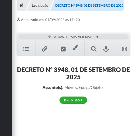
Legislação
DECRETO Nº 3948, 01 DE SETEMBRO DE 2025
Publicações
Atualizado em: 01/09/2025 às 17h20
A Prefeitura
A Nossa Cidade
ARRASTE PARA VER MAIS
Mapa do Site
Ouvidoria
DECRETO Nº 3948, 01 DE SETEMBRO DE
SIC
2025
Legislação
Assunto(s):
Móveis/Equip./Objetos
Notícias
EM VIGOR
Formulários
Conselho Tutelar.
Carta de Serviços