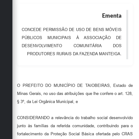
Obras
Ementa
Emprega
CONCEDE PERMISSÃO DE USO DE BENS MÓVEIS
Agenda
PÚBLICOS MUNICIPAIS À ASSOCIAÇÃO DE
Galeria de Fotos
DESENVOLVIMENTO COMUNITÁRIA DOS
PRODUTORES RURAIS DA FAZENDA MANTEIGA.
Galeria de Vídeos
Serviços Online
Enquete
O PREFEITO DO MUNICÍPIO DE TAIOBEIRAS, Estado de
Links
Minas Gerais, no uso das atribuições que lhe confere o art. 128,
§ 3º, da Lei Orgânica Municipal, e
Telefones Úteis
Contato
CONSIDERANDO a relevância do trabalho social desenvolvido
junto às famílias da referida comunidade, contribuindo para o
Sala M. do Empreendedor
fortalecimento da Proteção Social Básica ofertada pelo CRAS