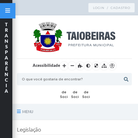
LOGIN / CADASTRO
T
R
A
N
S
P
A
R
Acessibilidade
Ê
N
C
I
A
MENU
Principal
Legislação
TRANSPARÊNCIA