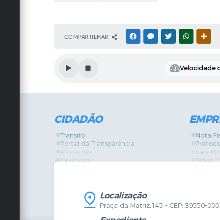
COMPARTILHAR
FACEBOOK
MESSENGER
TWITTER
WHATSAPP
OUT
Velocidade d
CIDADÃO
EMPR
Transito
Nota Fi
Portal da Transparência
Protoco
Protocolo
Sala Mi
Ouvidoria
Diário O
Vigilância Sanitária
Certidõ
SIC
IPTU
IPTU
Licença
Legislação
Licitaç
Localização
Diário Oficial
Serviço
Praça da Matriz,145 - CEP: 39550-000
Mapa do Site
Vigilânc
Certidões
SIC