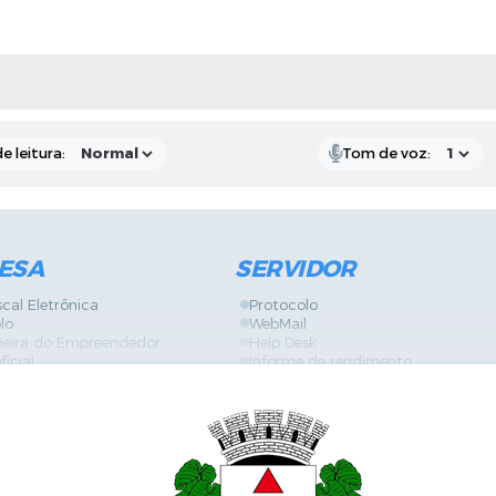
RAS MÍDIAS
e leitura:
Tom de voz:
ESA
SERVIDOR
scal Eletrônica
Protocolo
lo
WebMail
neira do Empreendedor
Help Desk
ficial
Informe de rendimento
es
Contracheque
Formulários
 de Localização
GPI
ões
Diário Oficial
s Online
Fale com RH
ia Sanitária
SGDI - Sistema de Gerência de De
Concurso Público e Processo Seleti