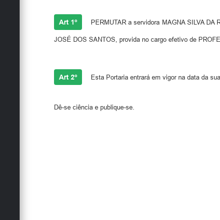
Art 1º
PERMUTAR a servidora MAGNA SILVA DA ROCH
JOSÉ DOS SANTOS, provida no cargo efetivo de PROFESSO
Art 2º
Esta Portaria entrará em vigor na data da sua
Dê-se ciência e publique-se.