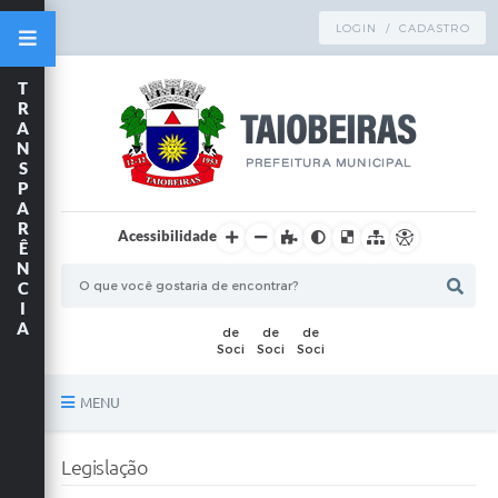
LOGIN / CADASTRO
T
R
A
N
S
P
A
R
Acessibilidade
Ê
N
C
I
A
MENU
Principal
Legislação
TRANSPARÊNCIA