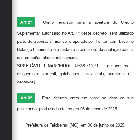
Art 2º
Como recursos para a abertura do Crédito
Suplementar autorizado no Art. 1º deste decreto, será utilizado
parte do Superávit Financeiro apurado por Fontes com base no
Balanço Financeiro e o restante proveniente da anulação parcial
das dotações abaixo relacionadas:
SUPERÁVIT FINANCEIRO:
R$658.510,71 – (seiscentos e
cinquenta e oito mil, quinhentos e dez reais, setenta e um
centavos).
Art 3º
Este decreto entra em vigor na data da sua
publicação, produzindo efeitos em 06 de junho de 2025.
Prefeitura de Taiobeiras (MG), em 06 de junho de 2025.