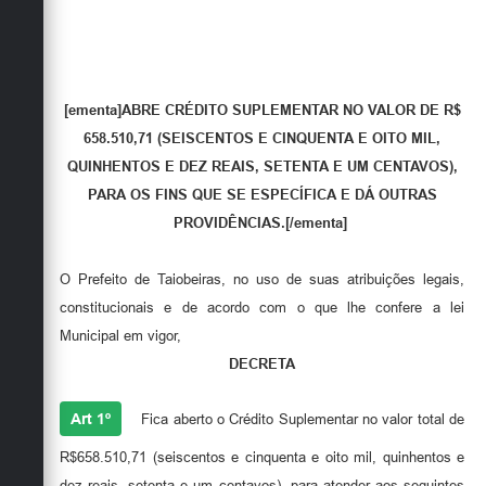
Obras
Emprega
Agenda
[ementa]ABRE CRÉDITO SUPLEMENTAR NO VALOR DE R$
658.510,71 (SEISCENTOS E CINQUENTA E OITO MIL,
Galeria de Fotos
QUINHENTOS E DEZ REAIS, SETENTA E UM CENTAVOS),
Galeria de Vídeos
PARA OS FINS QUE SE ESPECÍFICA E DÁ OUTRAS
PROVIDÊNCIAS.[/ementa]
Serviços Online
Enquete
O Prefeito de Taiobeiras, no uso de suas atribuições legais,
constitucionais e de acordo com o que lhe confere a lei
Links
Municipal em vigor,
Telefones Úteis
DECRETA
Contato
Art 1º
Fica aberto o Crédito Suplementar no valor total de
Sala M. do Empreendedor
R$658.510,71 (seiscentos e cinquenta e oito mil, quinhentos e
dez reais, setenta e um centavos), para atender aos seguintes