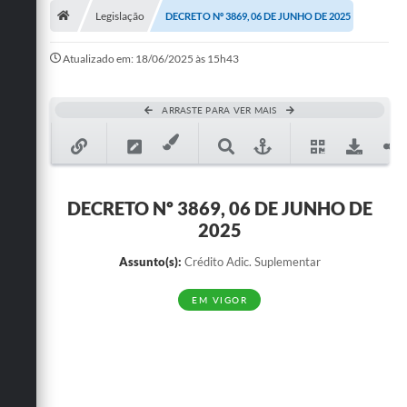
Legislação
DECRETO Nº 3869, 06 DE JUNHO DE 2025
Publicações
Atualizado em: 18/06/2025 às 15h43
A Prefeitura
A Nossa Cidade
ARRASTE PARA VER MAIS
Mapa do Site
Ouvidoria
DECRETO Nº 3869, 06 DE JUNHO DE
SIC
2025
Legislação
Assunto(s):
Crédito Adic. Suplementar
Notícias
EM VIGOR
Formulários
Conselho Tutelar.
Carta de Serviços