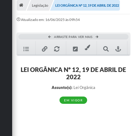
Legislação
LEI ORGÂNICA Nº 12, 19 DE ABRIL DE 2022
Publicações
Atualizado em: 16/06/2025 às 09h54
A Prefeitura
A Nossa Cidade
ARRASTE PARA VER MAIS
Mapa do Site
Ouvidoria
LEI ORGÂNICA Nº 12, 19 DE ABRIL DE
SIC
2022
Legislação
Assunto(s):
Lei Orgânica
Notícias
EM VIGOR
Formulários
Conselho Tutelar.
Carta de Serviços