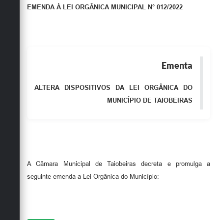
EMENDA À LEI ORGÂNICA MUNICIPAL N° 012/2022
Obras
Emprega
Agenda
Ementa
Galeria de Fotos
Galeria de Vídeos
ALTERA DISPOSITIVOS DA LEI ORGÂNICA DO
MUNICÍPIO DE TAIOBEIRAS
Serviços Online
Enquete
Links
A Câmara Municipal de Taiobeiras decreta e promulga a
Telefones Úteis
seguinte emenda a Lei Orgânica do Município:
Contato
Sala M. do Empreendedor