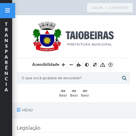
LOGIN / CADASTRO
T
R
A
N
S
P
A
R
Acessibilidade
Ê
N
C
I
A
MENU
Principal
Legislação
TRANSPARÊNCIA