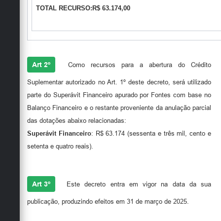
TOTAL RECURSO:R$ 63.174,00
Art 2º
Como recursos para a abertura do Crédito
Suplementar autorizado no Art. 1º deste decreto, será utilizado
parte do Superávit Financeiro apurado por Fontes com base no
Balanço Financeiro e o restante proveniente da anulação parcial
das dotações abaixo relacionadas:
Superávit Financeiro
: R$ 63.174 (sessenta e três mil, cento e
setenta e quatro reais).
Art 3º
Este decreto entra em vigor na data da sua
publicação, produzindo efeitos em 31 de março de 2025.