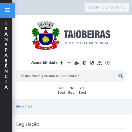
LOGIN / CADASTRO
T
R
A
N
S
P
A
R
Acessibilidade
Ê
N
C
I
A
MENU
Principal
Legislação
TRANSPARÊNCIA