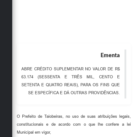
Obras
Emprega
Agenda
Galeria de Fotos
Ementa
Galeria de Vídeos
Serviços Online
ABRE CRÉDITO SUPLEMENTAR NO VALOR DE R$
63.174 (SESSENTA E TRÊS MIL, CENTO E
Enquete
SETENTA E QUATRO REAIS), PARA OS FINS QUE
Links
SE ESPECÍFICA E DÁ OUTRAS PROVIDÊNCIAS.
Telefones Úteis
Contato
O Prefeito de Taiobeiras, no uso de suas atribuições legais,
constitucionais e de acordo com o que lhe confere a lei
Sala M. do Empreendedor
Municipal em vigor,