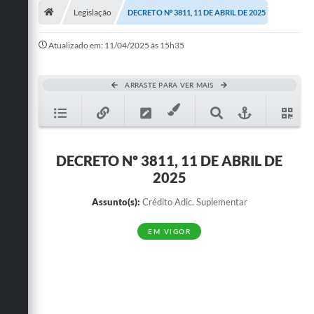
Legislação
DECRETO Nº 3811, 11 DE ABRIL DE 2025
Publicações
Atualizado em: 11/04/2025 às 15h35
A Prefeitura
A Nossa Cidade
ARRASTE PARA VER MAIS
Mapa do Site
Ouvidoria
DECRETO Nº 3811, 11 DE ABRIL DE
SIC
2025
Legislação
Assunto(s):
Crédito Adic. Suplementar
Notícias
EM VIGOR
Formulários
Conselho Tutelar.
Carta de Serviços