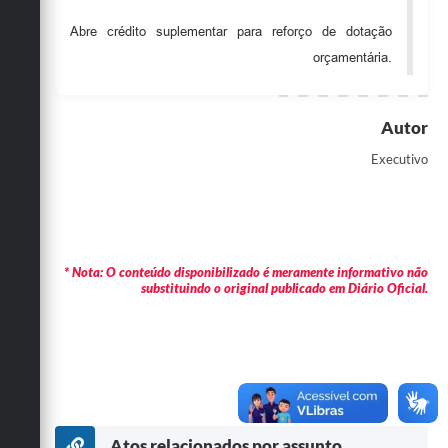
Obras
Abre crédito suplementar para reforço de dotação
orçamentária.
Emprega
Agenda
Autor
Galeria de Fotos
Executivo
Galeria de Vídeos
Serviços Online
Enquete
* Nota: O conteúdo disponibilizado é meramente informativo não
substituindo o original publicado em Diário Oficial.
Links
Telefones Úteis
Contato
Sala M. do Empreendedor
Atos relacionados por assunto