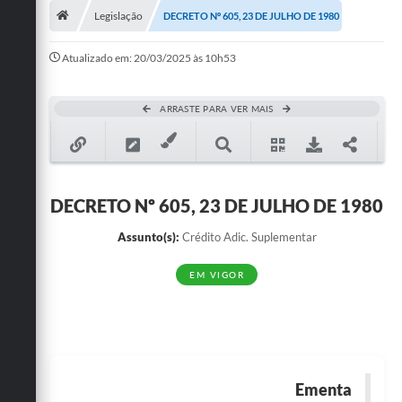
Legislação
DECRETO Nº 605, 23 DE JULHO DE 1980
Publicações
Atualizado em: 20/03/2025 às 10h53
A Prefeitura
A Nossa Cidade
ARRASTE PARA VER MAIS
Mapa do Site
Ouvidoria
DECRETO Nº 605, 23 DE JULHO DE 1980
SIC
Assunto(s):
Crédito Adic. Suplementar
Legislação
EM VIGOR
Notícias
Formulários
Conselho Tutelar.
Ementa
Carta de Serviços