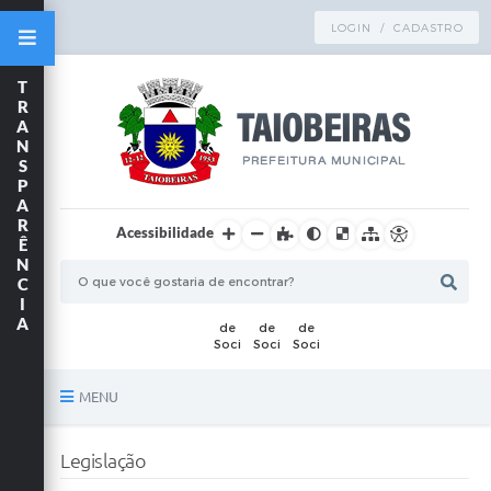
LOGIN / CADASTRO
T
R
A
N
S
P
A
R
Acessibilidade
Ê
N
C
I
A
MENU
Principal
Legislação
TRANSPARÊNCIA