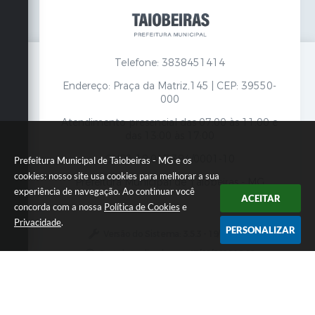
Telefone: 3838451414
Endereço: Praça da Matriz,145 | CEP: 39550-
000
Atendimento presencial das 07:00 às 11:00 e
das 13:00 às 17:00
CNPJ: 18.017.384/0001-10
Prefeitura Municipal de Taiobeiras - MG e os
cookies: nosso site usa cookies para melhorar a sua
Prefeitura Municipal de Taiobeiras - MG
experiência de navegação. Ao continuar você
ACEITAR
concorda com a nossa
Política de Cookies
e
Privacidade
.
PERSONALIZAR
Versão do Sistema:
3.5.3 - 19/06/2026
Portal atualizado em:
07/08/2026 12:00
Dados Abertos