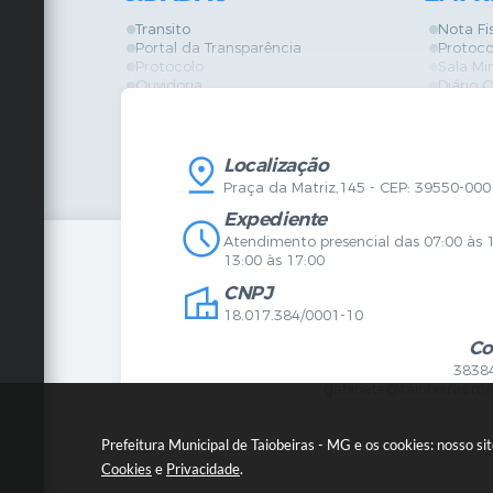
Transito
Nota Fi
Portal da Transparência
Protoco
Protocolo
Sala Mi
Ouvidoria
Diário O
Vigilância Sanitária
Certidõ
SIC
IPTU
IPTU
Licença
Legislação
Licitaç
Localização
Diário Oficial
Serviço
Praça da Matriz,145 - CEP: 39550-000
Mapa do Site
Vigilânc
Certidões
SIC
Expediente
Agenda de Eventos
Atendimento presencial das 07:00 às 
Concursos
13:00 às 17:00
Carta de Serviços
CNPJ
Telefones Úteis
Contato
18.017.384/0001-10
Newsletter
Co
3838
gabinete@taiobeiras.mg
Prefeitura Municipal de Taiobeiras - MG e os cookies: nosso s
Cookies
e
Privacidade
.