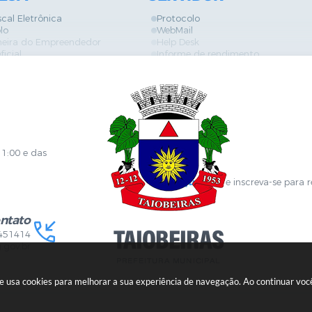
scal Eletrônica
Protocolo
lo
WebMail
neira do Empreendedor
Help Desk
ficial
Informe de rendimento
es
Contracheque
Formulários
 de Localização
GPI
ões
Diário Oficial
s Online
Fale com RH
ia Sanitária
SGDI - Sistema de Gerência de De
Concurso Público e Processo Seleti
Portal da Atenção Primaria
11:00 e das
Clique aqui
e inscreva-se para 
ntato
451414
.gov.br
ite usa cookies para melhorar a sua experiência de navegação. Ao continuar v