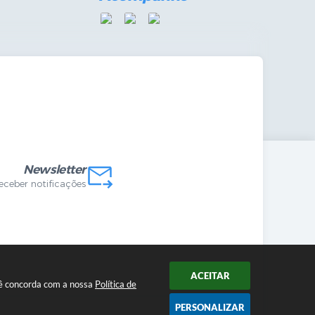
mandas Internas
vo
Newsletter
receber notificações
ACEITAR
ocê concorda com a nossa
Política de
PERSONALIZAR