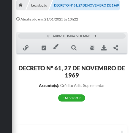
Legislação
DECRETO Nº 61, 27 DE NOVEMBRO DE 1969
Publicações
Atualizado em: 21/01/2025 às 10h22
A Prefeitura
A Nossa Cidade
ARRASTE PARA VER MAIS
Mapa do Site
Ouvidoria
DECRETO Nº 61, 27 DE NOVEMBRO DE
SIC
1969
Legislação
Assunto(s):
Crédito Adic. Suplementar
Notícias
EM VIGOR
Formulários
Conselho Tutelar.
Carta de Serviços