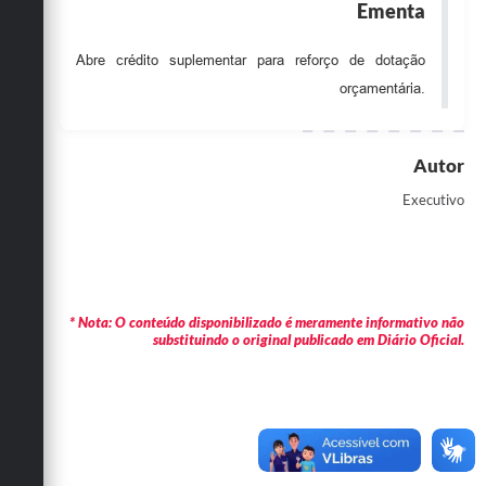
Ementa
Obras
Abre crédito suplementar para reforço de dotação
Emprega
orçamentária.
Agenda
Galeria de Fotos
Autor
Galeria de Vídeos
Executivo
Serviços Online
Enquete
Links
* Nota: O conteúdo disponibilizado é meramente informativo não
substituindo o original publicado em Diário Oficial.
Telefones Úteis
Contato
Sala M. do Empreendedor