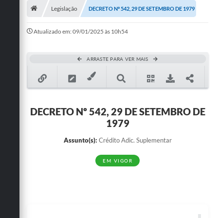
Legislação
DECRETO Nº 542, 29 DE SETEMBRO DE 1979
Publicações
Atualizado em: 09/01/2025 às 10h54
A Prefeitura
A Nossa Cidade
ARRASTE PARA VER MAIS
Mapa do Site
Ouvidoria
DECRETO Nº 542, 29 DE SETEMBRO DE
SIC
1979
Legislação
Assunto(s):
Crédito Adic. Suplementar
Notícias
EM VIGOR
Formulários
Conselho Tutelar.
Carta de Serviços