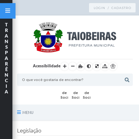
LOGIN / CADASTRO
T
R
A
N
S
P
A
R
Acessibilidade
Ê
N
C
I
A
MENU
Principal
Legislação
TRANSPARÊNCIA