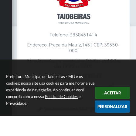
Telefone: 3838451414
Endereço: Praça da Matriz,145 | CEP: 39550-
000
Atendimento presencial das 07:00 às 11:00 e
das 13:00 às 17:00
CNPJ: 18.017.384/0001-10
Prefeitura Municipal de Taiobeiras - MG e os
cookies: nosso site usa cookies para melhorar a sua
Prefeitura Municipal de Taiobeiras - MG
experiência de navegação. Ao continuar você
ACEITAR
concorda com a nossa
Política de Cookies
e
Privacidade
.
PERSONALIZAR
Versão do Sistema:
3.5.3 - 19/06/2026
Portal atualizado em:
07/08/2026 12:00
Dados Abertos