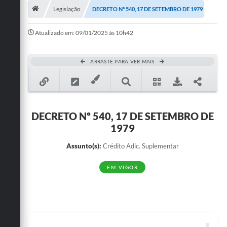
Legislação
DECRETO Nº 540, 17 DE SETEMBRO DE 1979
Publicações
Atualizado em: 09/01/2025 às 10h42
A Prefeitura
A Nossa Cidade
ARRASTE PARA VER MAIS
Mapa do Site
Ouvidoria
DECRETO Nº 540, 17 DE SETEMBRO DE
SIC
1979
Legislação
Assunto(s):
Crédito Adic. Suplementar
Notícias
EM VIGOR
Formulários
Conselho Tutelar.
Carta de Serviços