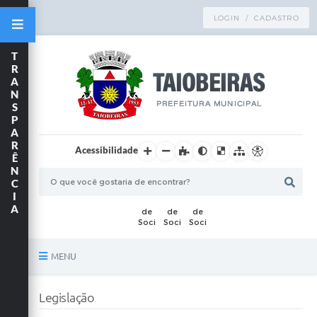
LOGIN / CADASTRO
T
R
A
N
S
P
A
R
Acessibilidade
Ê
N
C
I
A
MENU
Principal
Legislação
TRANSPARÊNCIA