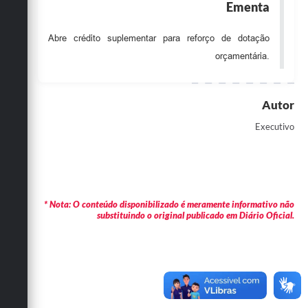
Ementa
Obras
Abre crédito suplementar para reforço de dotação
Emprega
orçamentária.
Agenda
Galeria de Fotos
Autor
Galeria de Vídeos
Executivo
Serviços Online
Enquete
Links
* Nota: O conteúdo disponibilizado é meramente informativo não
substituindo o original publicado em Diário Oficial.
Telefones Úteis
Contato
Sala M. do Empreendedor