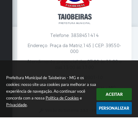
Telefone: 3838451414
Endereço: Praça da Matriz,145 | CEP: 39550-
000
Atendimento presencial das 07:00 às 11:00 e
das 13:00 às 17:00
CNPJ: 18.017.384/0001-10
Prefeitura Municipal de Taiobeiras - MG e os
cookies: nosso site usa cookies para melhorar a sua
Prefeitura Municipal de Taiobeiras - MG
experiência de navegação. Ao continuar você
ACEITAR
concorda com a nossa
Política de Cookies
e
Privacidade
.
PERSONALIZAR
Versão do Sistema:
3.5.3 - 19/06/2026
Portal atualizado em:
07/08/2026 12:00
Dados Abertos