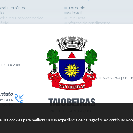
scal Eletrônica
Protocolo
lo
WebMail
neira do Empreendedor
Help Desk
ficial
Informe de rendimento
es
Contracheque
Formulários
 de Localização
GPI
ões
Diário Oficial
s Online
Fale com RH
ia Sanitária
SGDI - Sistema de Gerência de De
Concurso Público e Processo Seleti
Portal da Atenção Primaria
11:00 e das
Clique aqui
e inscreva-se para 
ntato
451414
.gov.br
ite usa cookies para melhorar a sua experiência de navegação. Ao continuar v