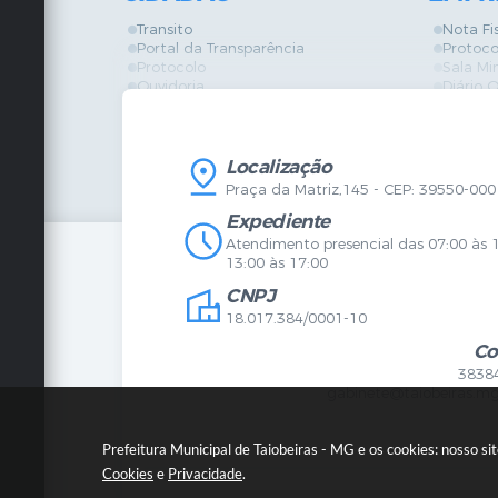
Transito
Nota Fi
Portal da Transparência
Protoco
Protocolo
Sala Mi
Ouvidoria
Diário O
Vigilância Sanitária
Certidõ
SIC
IPTU
IPTU
Licença
Legislação
Licitaç
Localização
Diário Oficial
Serviço
Praça da Matriz,145 - CEP: 39550-000
Mapa do Site
Vigilânc
Certidões
SIC
Expediente
Agenda de Eventos
Atendimento presencial das 07:00 às 
Concursos
13:00 às 17:00
Carta de Serviços
CNPJ
Telefones Úteis
Contato
18.017.384/0001-10
Newsletter
Co
3838
gabinete@taiobeiras.mg
Prefeitura Municipal de Taiobeiras - MG e os cookies: nosso s
Cookies
e
Privacidade
.