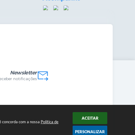
mandas Internas
vo
Newsletter
receber notificações
ACEITAR
ocê concorda com a nossa
Política de
PERSONALIZAR