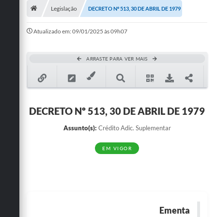
Legislação
DECRETO Nº 513, 30 DE ABRIL DE 1979
Publicações
Atualizado em: 09/01/2025 às 09h07
A Prefeitura
A Nossa Cidade
ARRASTE PARA VER MAIS
Mapa do Site
Ouvidoria
DECRETO Nº 513, 30 DE ABRIL DE 1979
SIC
Assunto(s):
Crédito Adic. Suplementar
Legislação
EM VIGOR
Notícias
Formulários
Conselho Tutelar.
Ementa
Carta de Serviços