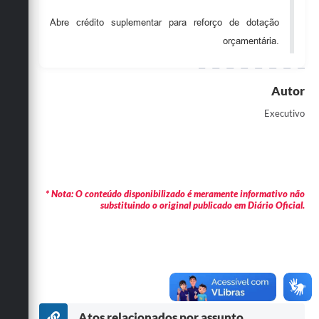
Obras
Abre crédito suplementar para reforço de dotação
orçamentária.
Emprega
Agenda
Autor
Galeria de Fotos
Executivo
Galeria de Vídeos
Serviços Online
Enquete
* Nota: O conteúdo disponibilizado é meramente informativo não
substituindo o original publicado em Diário Oficial.
Links
Telefones Úteis
Contato
Sala M. do Empreendedor
Atos relacionados por assunto