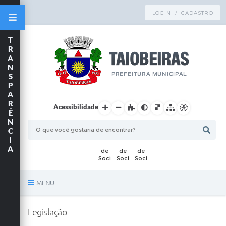
LOGIN / CADASTRO
T
R
A
N
S
P
A
R
Acessibilidade
Ê
N
C
I
A
MENU
Principal
Legislação
TRANSPARÊNCIA