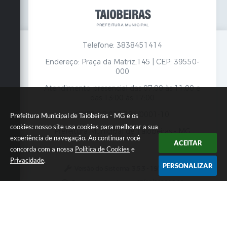
Telefone: 3838451414
Endereço: Praça da Matriz,145 | CEP: 39550-
000
Atendimento presencial das 07:00 às 11:00 e
das 13:00 às 17:00
CNPJ: 18.017.384/0001-10
Prefeitura Municipal de Taiobeiras - MG e os
cookies: nosso site usa cookies para melhorar a sua
Prefeitura Municipal de Taiobeiras - MG
experiência de navegação. Ao continuar você
ACEITAR
concorda com a nossa
Política de Cookies
e
Privacidade
.
PERSONALIZAR
Versão do Sistema:
3.5.3 - 19/06/2026
Portal atualizado em:
07/08/2026 12:00
Dados Abertos