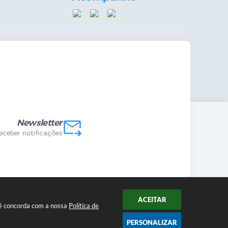
mandas Internas
vo
Newsletter
receber notificações
ACEITAR
ocê concorda com a nossa
Política de
PERSONALIZAR