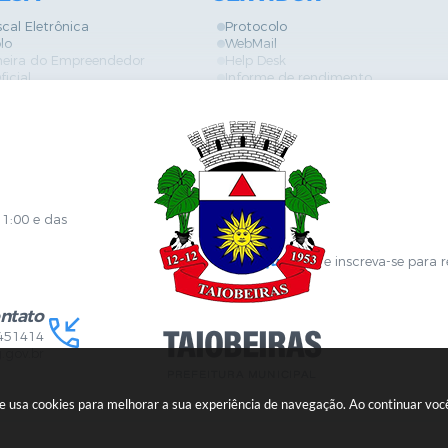
scal Eletrônica
Protocolo
lo
WebMail
neira do Empreendedor
Help Desk
ficial
Informe de rendimento
es
Contracheque
Formulários
 de Localização
GPI
ões
Diário Oficial
s Online
Fale com RH
ia Sanitária
SGDI - Sistema de Gerência de De
Concurso Público e Processo Seleti
Portal da Atenção Primaria
11:00 e das
Clique aqui
e inscreva-se para 
ntato
451414
.gov.br
ite usa cookies para melhorar a sua experiência de navegação. Ao continuar v