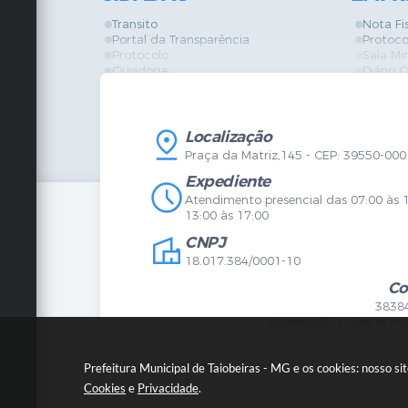
Transito
Nota Fi
Portal da Transparência
Protoco
Protocolo
Sala Mi
Ouvidoria
Diário O
Vigilância Sanitária
Certidõ
SIC
IPTU
IPTU
Licença
Legislação
Licitaç
Localização
Diário Oficial
Serviço
Praça da Matriz,145 - CEP: 39550-000
Mapa do Site
Vigilânc
Certidões
SIC
Expediente
Agenda de Eventos
Atendimento presencial das 07:00 às 
Concursos
13:00 às 17:00
Carta de Serviços
CNPJ
Telefones Úteis
Contato
18.017.384/0001-10
Newsletter
Co
3838
gabinete@taiobeiras.mg
Prefeitura Municipal de Taiobeiras - MG e os cookies: nosso s
Cookies
e
Privacidade
.