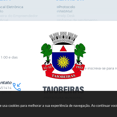
scal Eletrônica
Protocolo
lo
WebMail
neira do Empreendedor
Help Desk
ficial
Informe de rendimento
es
Contracheque
Formulários
 de Localização
GPI
ões
Diário Oficial
s Online
Fale com RH
ia Sanitária
SGDI - Sistema de Gerência de De
Concurso Público e Processo Seleti
Portal da Atenção Primaria
11:00 e das
Clique aqui
e inscreva-se para 
ntato
451414
.gov.br
ite usa cookies para melhorar a sua experiência de navegação. Ao continuar v