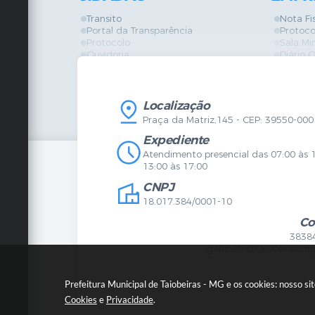
Transito
Nota Fi
Portal da Transparência
Protoco
Protocolo
Sala Mi
Ouvidoria
Diário O
Vigilância Sanitária
Certidõ
SIC
IPTU
IPTU
Licença
Legislação
Licitaç
Localização
Diário Oficial
Serviço
Praça da Matriz,145 - CEP: 39550-000
Mapa do Site
Vigilânc
Certidões
SIC
Expediente
Agenda de Eventos
Atendimento presencial das 07:00 às 
Concursos
13:00 às 17:00
Carta de Serviços
CNPJ
Telefones Úteis
Contato
18.017.384/0001-10
Newsletter
Co
3838
gabinete@taiobeiras.mg
Prefeitura Municipal de Taiobeiras - MG e os cookies: nosso s
Cookies
e
Privacidade
.