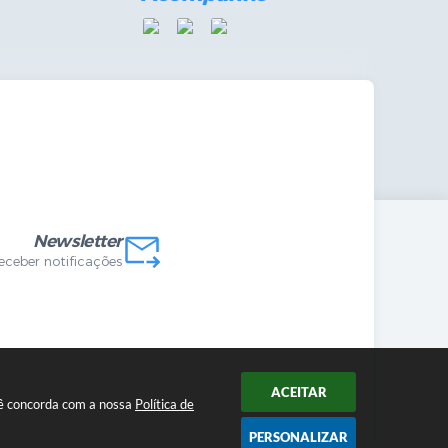
mandas Internas
vo
Newsletter
receber notificações
ACEITAR
ocê concorda com a nossa
Política de
PERSONALIZAR