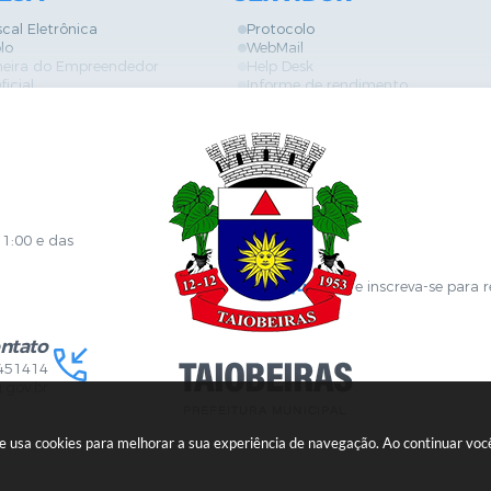
scal Eletrônica
Protocolo
lo
WebMail
neira do Empreendedor
Help Desk
ficial
Informe de rendimento
es
Contracheque
Formulários
 de Localização
GPI
ões
Diário Oficial
s Online
Fale com RH
ia Sanitária
SGDI - Sistema de Gerência de De
Concurso Público e Processo Seleti
Portal da Atenção Primaria
11:00 e das
Clique aqui
e inscreva-se para 
ntato
451414
.gov.br
ite usa cookies para melhorar a sua experiência de navegação. Ao continuar v