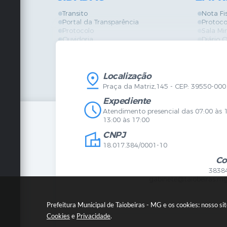
Transito
Nota Fi
Portal da Transparência
Protoco
Protocolo
Sala Mi
Ouvidoria
Diário O
Vigilância Sanitária
Certidõ
SIC
IPTU
IPTU
Licença
Legislação
Licitaç
Localização
Diário Oficial
Serviço
Praça da Matriz,145 - CEP: 39550-000
Mapa do Site
Vigilânc
Certidões
SIC
Expediente
Agenda de Eventos
Atendimento presencial das 07:00 às 
Concursos
13:00 às 17:00
Carta de Serviços
CNPJ
Telefones Úteis
Contato
18.017.384/0001-10
Newsletter
Co
3838
gabinete@taiobeiras.mg
Prefeitura Municipal de Taiobeiras - MG e os cookies: nosso s
Cookies
e
Privacidade
.