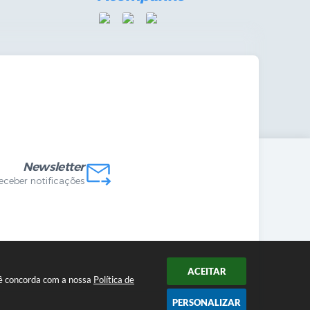
mandas Internas
vo
Newsletter
receber notificações
ACEITAR
ocê concorda com a nossa
Política de
PERSONALIZAR